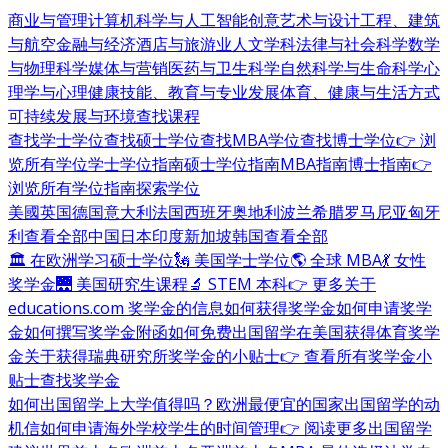
商业与管理
计算机科学与人工智能
创意艺术与设计
工程、建筑
与航空
金融与经济
酒店与旅游业
人文学科
法律与社会科学
数学
与物理科学
媒体与营销
医药与卫生科学
自然科学与生命科学
心
理学与心理健康
技能、教育与专业发展
体育、健康与生活方式
可持续发展与环境
查找课程
查找学士学位
查找硕士学位
查找MBA学位
查找博士学位
👉 浏
览所有学位
学士学位指南
硕士学位指南
MBA指南
博士指南
👉
浏览所有学位指南
探索学位
美國
英国
德国
意大利
法国
西班牙
奥地利
波兰
希腊
罗马尼亚
匈牙
利
查看全部
中国
日本
印度
新加坡
韩国
查看全部
🏛 在欧洲学习硕士学位
🗽 美国学士学位
🌎 全球 MBA
💃 女性
奖学金
🌉 美国研究生课程
🔬 STEM 本科
👉 更多关于
educations.com 奖学金的信息
如何获得奖学金
如何申请奖学
金
如何撰写奖学金附函
如何免费出国留学
在美国获得体育奖学
金
关于获得瑞典研究所奖学金的小贴士
👉 查看所有奖学金小
贴士
查找奖学金
如何出国留学
上大学值得吗？
欧洲最便宜的国家
出国留学的动
机信
如何申请海外学校
学生的时间管理
👉 阅读更多出国留学