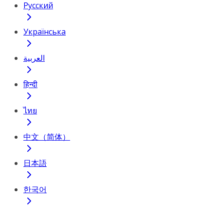
Русский
Українська
العربية
हिन्दी
ไทย
中文（简体）
日本語
한국어