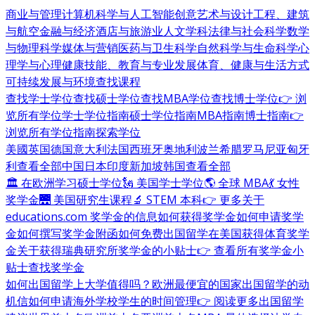
商业与管理
计算机科学与人工智能
创意艺术与设计
工程、建筑
与航空
金融与经济
酒店与旅游业
人文学科
法律与社会科学
数学
与物理科学
媒体与营销
医药与卫生科学
自然科学与生命科学
心
理学与心理健康
技能、教育与专业发展
体育、健康与生活方式
可持续发展与环境
查找课程
查找学士学位
查找硕士学位
查找MBA学位
查找博士学位
👉 浏
览所有学位
学士学位指南
硕士学位指南
MBA指南
博士指南
👉
浏览所有学位指南
探索学位
美國
英国
德国
意大利
法国
西班牙
奥地利
波兰
希腊
罗马尼亚
匈牙
利
查看全部
中国
日本
印度
新加坡
韩国
查看全部
🏛 在欧洲学习硕士学位
🗽 美国学士学位
🌎 全球 MBA
💃 女性
奖学金
🌉 美国研究生课程
🔬 STEM 本科
👉 更多关于
educations.com 奖学金的信息
如何获得奖学金
如何申请奖学
金
如何撰写奖学金附函
如何免费出国留学
在美国获得体育奖学
金
关于获得瑞典研究所奖学金的小贴士
👉 查看所有奖学金小
贴士
查找奖学金
如何出国留学
上大学值得吗？
欧洲最便宜的国家
出国留学的动
机信
如何申请海外学校
学生的时间管理
👉 阅读更多出国留学