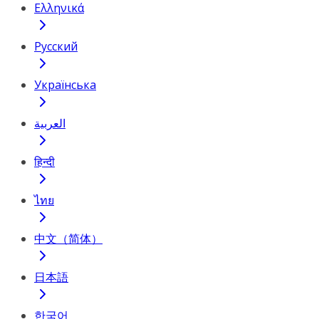
Ελληνικά
Русский
Українська
العربية
हिन्दी
ไทย
中文（简体）
日本語
한국어