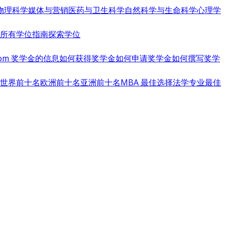
物理科学
媒体与营销
医药与卫生科学
自然科学与生命科学
心理学
览所有学位指南
探索学位
s.com 奖学金的信息
如何获得奖学金
如何申请奖学金
如何撰写奖学
世界前十名
欧洲前十名
亚洲前十名
MBA 最佳选择
法学专业最佳