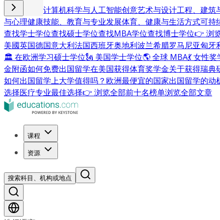
商业与管理
计算机科学与人工智能
创意艺术与设计
工程、建筑
与心理健康
技能、教育与专业发展
体育、健康与生活方式
可持
查找学士学位
查找硕士学位
查找MBA学位
查找博士学位
👉 
美國
英国
德国
意大利
法国
西班牙
奥地利
波兰
希腊
罗马尼亚
匈牙
🏛 在欧洲学习硕士学位
🗽 美国学士学位
🌎 全球 MBA
💃 女性
金附函
如何免费出国留学
在美国获得体育奖学金
关于获得瑞典
如何出国留学
上大学值得吗？
欧洲最便宜的国家
出国留学的动
选择
医疗专业最佳选择
👉 浏览全部前十名榜单
浏览全部文章
课程
资源
搜索科目、机构或地点