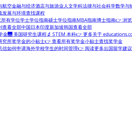
与航空
金融与经济
酒店与旅游业
人文学科
法律与社会科学
数学与
续发展与环境
查找课程
浏览所有学位
学士学位指南
硕士学位指南
MBA指南
博士指南
👉 浏
利
查看全部
中国
日本
印度
新加坡
韩国
查看全部
奖学金
🌉 美国研究生课程
🔬 STEM 本科
👉 更多关于 education
研究所奖学金的小贴士
👉 查看所有奖学金小贴士
查找奖学金
机信
如何申请海外学校
学生的时间管理
👉 阅读更多出国留学建议