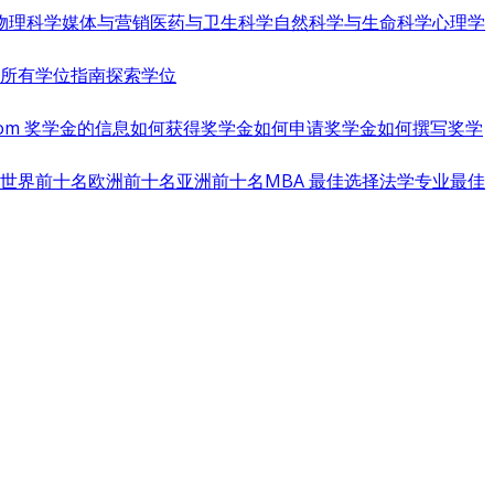
物理科学
媒体与营销
医药与卫生科学
自然科学与生命科学
心理学
览所有学位指南
探索学位
s.com 奖学金的信息
如何获得奖学金
如何申请奖学金
如何撰写奖学
世界前十名
欧洲前十名
亚洲前十名
MBA 最佳选择
法学专业最佳