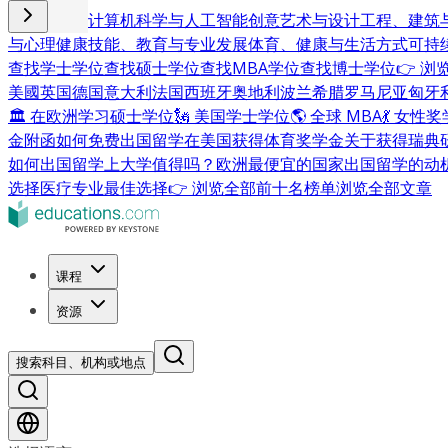
商业与管理
计算机科学与人工智能
创意艺术与设计
工程、建筑
与心理健康
技能、教育与专业发展
体育、健康与生活方式
可持
查找学士学位
查找硕士学位
查找MBA学位
查找博士学位
👉 
美國
英国
德国
意大利
法国
西班牙
奥地利
波兰
希腊
罗马尼亚
匈牙
🏛 在欧洲学习硕士学位
🗽 美国学士学位
🌎 全球 MBA
💃 女性
金附函
如何免费出国留学
在美国获得体育奖学金
关于获得瑞典
如何出国留学
上大学值得吗？
欧洲最便宜的国家
出国留学的动
选择
医疗专业最佳选择
👉 浏览全部前十名榜单
浏览全部文章
课程
资源
搜索科目、机构或地点