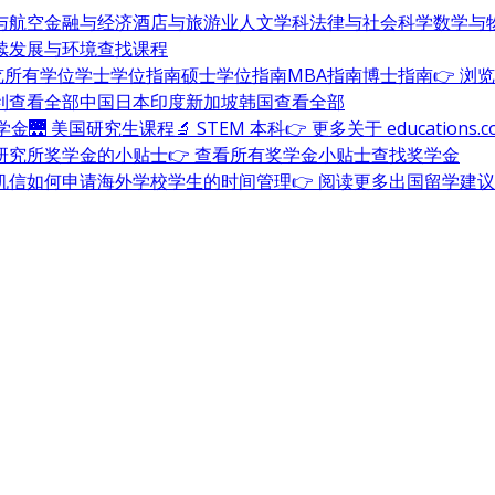
与航空
金融与经济
酒店与旅游业
人文学科
法律与社会科学
数学与
续发展与环境
查找课程
浏览所有学位
学士学位指南
硕士学位指南
MBA指南
博士指南
👉 浏
利
查看全部
中国
日本
印度
新加坡
韩国
查看全部
奖学金
🌉 美国研究生课程
🔬 STEM 本科
👉 更多关于 education
研究所奖学金的小贴士
👉 查看所有奖学金小贴士
查找奖学金
机信
如何申请海外学校
学生的时间管理
👉 阅读更多出国留学建议