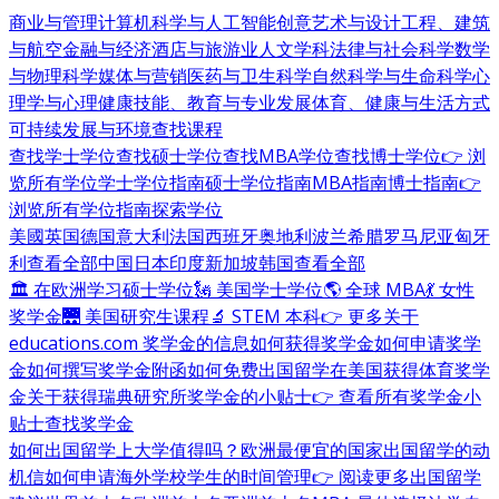
商业与管理
计算机科学与人工智能
创意艺术与设计
工程、建筑
与航空
金融与经济
酒店与旅游业
人文学科
法律与社会科学
数学
与物理科学
媒体与营销
医药与卫生科学
自然科学与生命科学
心
理学与心理健康
技能、教育与专业发展
体育、健康与生活方式
可持续发展与环境
查找课程
查找学士学位
查找硕士学位
查找MBA学位
查找博士学位
👉 浏
览所有学位
学士学位指南
硕士学位指南
MBA指南
博士指南
👉
浏览所有学位指南
探索学位
美國
英国
德国
意大利
法国
西班牙
奥地利
波兰
希腊
罗马尼亚
匈牙
利
查看全部
中国
日本
印度
新加坡
韩国
查看全部
🏛 在欧洲学习硕士学位
🗽 美国学士学位
🌎 全球 MBA
💃 女性
奖学金
🌉 美国研究生课程
🔬 STEM 本科
👉 更多关于
educations.com 奖学金的信息
如何获得奖学金
如何申请奖学
金
如何撰写奖学金附函
如何免费出国留学
在美国获得体育奖学
金
关于获得瑞典研究所奖学金的小贴士
👉 查看所有奖学金小
贴士
查找奖学金
如何出国留学
上大学值得吗？
欧洲最便宜的国家
出国留学的动
机信
如何申请海外学校
学生的时间管理
👉 阅读更多出国留学