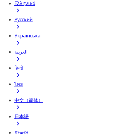
Ελληνικά
Русский
Українська
العربية
हिन्दी
ไทย
中文（简体）
日本語
한국어