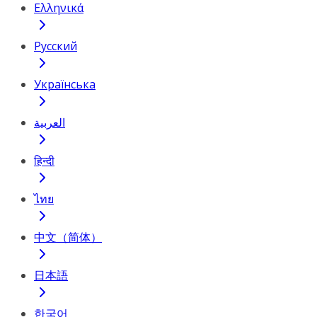
Ελληνικά
Русский
Українська
العربية
हिन्दी
ไทย
中文（简体）
日本語
한국어