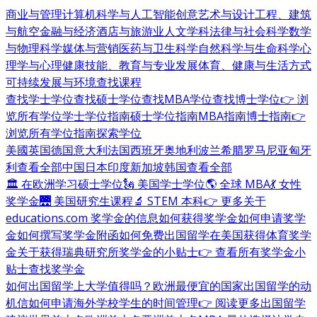
商业与管理
计算机科学与人工智能
创意艺术与设计
工程、建筑
与航空
金融与经济
酒店与旅游业
人文学科
法律与社会科学
数学
与物理科学
媒体与营销
医药与卫生科学
自然科学与生命科学
心
理学与心理健康
技能、教育与专业发展
体育、健康与生活方式
可持续发展与环境
查找课程
查找学士学位
查找硕士学位
查找MBA学位
查找博士学位
👉 浏
览所有学位
学士学位指南
硕士学位指南
MBA指南
博士指南
👉
浏览所有学位指南
探索学位
美國
英国
德国
意大利
法国
西班牙
奥地利
波兰
希腊
罗马尼亚
匈牙
利
查看全部
中国
日本
印度
新加坡
韩国
查看全部
🏛 在欧洲学习硕士学位
🗽 美国学士学位
🌎 全球 MBA
💃 女性
奖学金
🌉 美国研究生课程
🔬 STEM 本科
👉 更多关于
educations.com 奖学金的信息
如何获得奖学金
如何申请奖学
金
如何撰写奖学金附函
如何免费出国留学
在美国获得体育奖学
金
关于获得瑞典研究所奖学金的小贴士
👉 查看所有奖学金小
贴士
查找奖学金
如何出国留学
上大学值得吗？
欧洲最便宜的国家
出国留学的动
机信
如何申请海外学校
学生的时间管理
👉 阅读更多出国留学