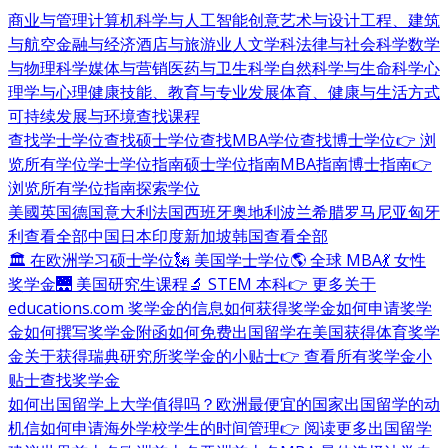
商业与管理
计算机科学与人工智能
创意艺术与设计
工程、建筑
与航空
金融与经济
酒店与旅游业
人文学科
法律与社会科学
数学
与物理科学
媒体与营销
医药与卫生科学
自然科学与生命科学
心
理学与心理健康
技能、教育与专业发展
体育、健康与生活方式
可持续发展与环境
查找课程
查找学士学位
查找硕士学位
查找MBA学位
查找博士学位
👉 浏
览所有学位
学士学位指南
硕士学位指南
MBA指南
博士指南
👉
浏览所有学位指南
探索学位
美國
英国
德国
意大利
法国
西班牙
奥地利
波兰
希腊
罗马尼亚
匈牙
利
查看全部
中国
日本
印度
新加坡
韩国
查看全部
🏛 在欧洲学习硕士学位
🗽 美国学士学位
🌎 全球 MBA
💃 女性
奖学金
🌉 美国研究生课程
🔬 STEM 本科
👉 更多关于
educations.com 奖学金的信息
如何获得奖学金
如何申请奖学
金
如何撰写奖学金附函
如何免费出国留学
在美国获得体育奖学
金
关于获得瑞典研究所奖学金的小贴士
👉 查看所有奖学金小
贴士
查找奖学金
如何出国留学
上大学值得吗？
欧洲最便宜的国家
出国留学的动
机信
如何申请海外学校
学生的时间管理
👉 阅读更多出国留学