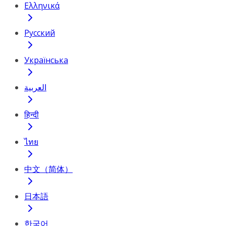
Ελληνικά
Русский
Українська
العربية
हिन्दी
ไทย
中文（简体）
日本語
한국어