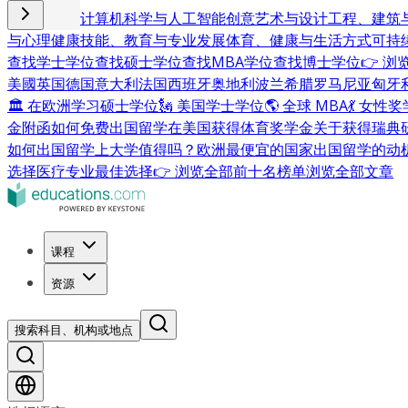
商业与管理
计算机科学与人工智能
创意艺术与设计
工程、建筑
与心理健康
技能、教育与专业发展
体育、健康与生活方式
可持
查找学士学位
查找硕士学位
查找MBA学位
查找博士学位
👉 
美國
英国
德国
意大利
法国
西班牙
奥地利
波兰
希腊
罗马尼亚
匈牙
🏛 在欧洲学习硕士学位
🗽 美国学士学位
🌎 全球 MBA
💃 女性
金附函
如何免费出国留学
在美国获得体育奖学金
关于获得瑞典
如何出国留学
上大学值得吗？
欧洲最便宜的国家
出国留学的动
选择
医疗专业最佳选择
👉 浏览全部前十名榜单
浏览全部文章
课程
资源
搜索科目、机构或地点