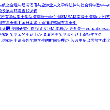
与航空
金融与经济
酒店与旅游业
人文学科
法律与社会科学
数学与
续发展与环境
查找课程
浏览所有学位
学士学位指南
硕士学位指南
MBA指南
博士指南
👉 浏
利
查看全部
中国
日本
印度
新加坡
韩国
查看全部
奖学金
🌉 美国研究生课程
🔬 STEM 本科
👉 更多关于 education
研究所奖学金的小贴士
👉 查看所有奖学金小贴士
查找奖学金
机信
如何申请海外学校
学生的时间管理
👉 阅读更多出国留学建议