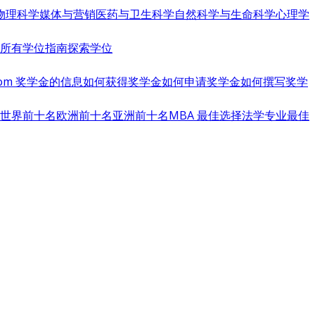
物理科学
媒体与营销
医药与卫生科学
自然科学与生命科学
心理学
览所有学位指南
探索学位
s.com 奖学金的信息
如何获得奖学金
如何申请奖学金
如何撰写奖学
世界前十名
欧洲前十名
亚洲前十名
MBA 最佳选择
法学专业最佳