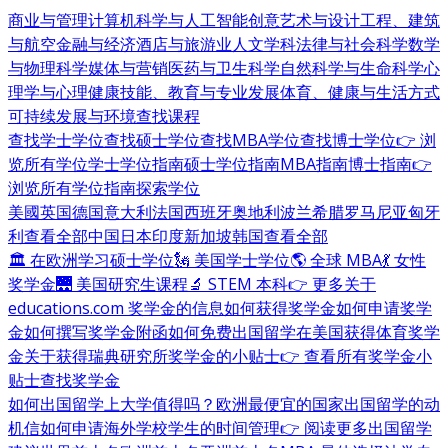
商业与管理
计算机科学与人工智能
创意艺术与设计
工程、建筑
与航空
金融与经济
酒店与旅游业
人文学科
法律与社会科学
数学
与物理科学
媒体与营销
医药与卫生科学
自然科学与生命科学
心
理学与心理健康
技能、教育与专业发展
体育、健康与生活方式
可持续发展与环境
查找课程
查找学士学位
查找硕士学位
查找MBA学位
查找博士学位
👉 浏
览所有学位
学士学位指南
硕士学位指南
MBA指南
博士指南
👉
浏览所有学位指南
探索学位
美國
英国
德国
意大利
法国
西班牙
奥地利
波兰
希腊
罗马尼亚
匈牙
利
查看全部
中国
日本
印度
新加坡
韩国
查看全部
🏛 在欧洲学习硕士学位
🗽 美国学士学位
🌎 全球 MBA
💃 女性
奖学金
🌉 美国研究生课程
🔬 STEM 本科
👉 更多关于
educations.com 奖学金的信息
如何获得奖学金
如何申请奖学
金
如何撰写奖学金附函
如何免费出国留学
在美国获得体育奖学
金
关于获得瑞典研究所奖学金的小贴士
👉 查看所有奖学金小
贴士
查找奖学金
如何出国留学
上大学值得吗？
欧洲最便宜的国家
出国留学的动
机信
如何申请海外学校
学生的时间管理
👉 阅读更多出国留学