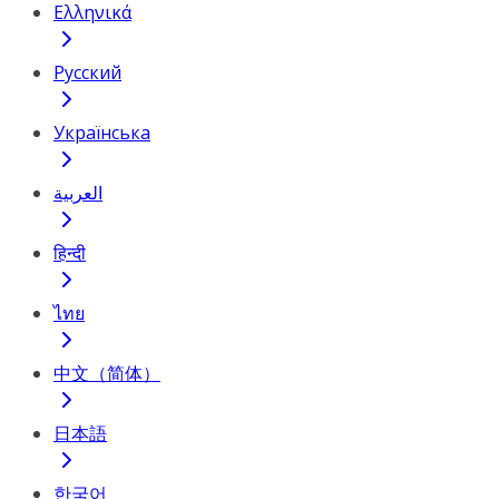
Ελληνικά
Русский
Українська
العربية
हिन्दी
ไทย
中文（简体）
日本語
한국어