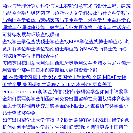
商业与管理
计算机科学与人工智能
创意艺术与设计
工程、建筑
与航空
金融与经济
酒店与旅游业
人文学科
法律与社会科学
数学
与物理科学
媒体与营销
医药与卫生科学
自然科学与生命科学
心
理学与心理健康
技能、教育与专业发展
体育、健康与生活方式
可持续发展与环境
查找课程
查找学士学位
查找硕士学位
查找MBA学位
查找博士学位
👉 浏
览所有学位
学士学位指南
硕士学位指南
MBA指南
博士指南
👉
浏览所有学位指南
探索学位
美國
英国
德国
意大利
法国
西班牙
奥地利
波兰
希腊
罗马尼亚
匈牙
利
查看全部
中国
日本
印度
新加坡
韩国
查看全部
🏛 在欧洲学习硕士学位
🗽 美国学士学位
🌎 全球 MBA
💃 女性
奖学金
🌉 美国研究生课程
🔬 STEM 本科
👉 更多关于
educations.com 奖学金的信息
如何获得奖学金
如何申请奖学
金
如何撰写奖学金附函
如何免费出国留学
在美国获得体育奖学
金
关于获得瑞典研究所奖学金的小贴士
👉 查看所有奖学金小
贴士
查找奖学金
如何出国留学
上大学值得吗？
欧洲最便宜的国家
出国留学的动
机信
如何申请海外学校
学生的时间管理
👉 阅读更多出国留学