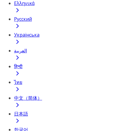
Ελληνικά
Русский
Українська
العربية
हिन्दी
ไทย
中文（简体）
日本語
한국어