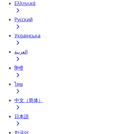
Ελληνικά
Русский
Українська
العربية
हिन्दी
ไทย
中文（简体）
日本語
한국어