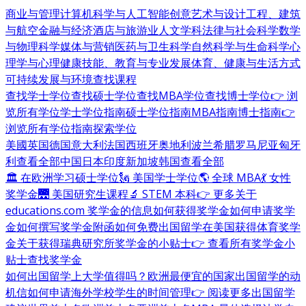
商业与管理
计算机科学与人工智能
创意艺术与设计
工程、建筑
与航空
金融与经济
酒店与旅游业
人文学科
法律与社会科学
数学
与物理科学
媒体与营销
医药与卫生科学
自然科学与生命科学
心
理学与心理健康
技能、教育与专业发展
体育、健康与生活方式
可持续发展与环境
查找课程
查找学士学位
查找硕士学位
查找MBA学位
查找博士学位
👉 浏
览所有学位
学士学位指南
硕士学位指南
MBA指南
博士指南
👉
浏览所有学位指南
探索学位
美國
英国
德国
意大利
法国
西班牙
奥地利
波兰
希腊
罗马尼亚
匈牙
利
查看全部
中国
日本
印度
新加坡
韩国
查看全部
🏛 在欧洲学习硕士学位
🗽 美国学士学位
🌎 全球 MBA
💃 女性
奖学金
🌉 美国研究生课程
🔬 STEM 本科
👉 更多关于
educations.com 奖学金的信息
如何获得奖学金
如何申请奖学
金
如何撰写奖学金附函
如何免费出国留学
在美国获得体育奖学
金
关于获得瑞典研究所奖学金的小贴士
👉 查看所有奖学金小
贴士
查找奖学金
如何出国留学
上大学值得吗？
欧洲最便宜的国家
出国留学的动
机信
如何申请海外学校
学生的时间管理
👉 阅读更多出国留学