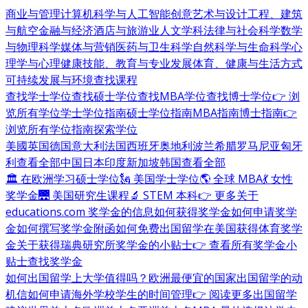
商业与管理
计算机科学与人工智能
创意艺术与设计
工程、建筑
与航空
金融与经济
酒店与旅游业
人文学科
法律与社会科学
数学
与物理科学
媒体与营销
医药与卫生科学
自然科学与生命科学
心
理学与心理健康
技能、教育与专业发展
体育、健康与生活方式
可持续发展与环境
查找课程
查找学士学位
查找硕士学位
查找MBA学位
查找博士学位
👉 浏
览所有学位
学士学位指南
硕士学位指南
MBA指南
博士指南
👉
浏览所有学位指南
探索学位
美國
英国
德国
意大利
法国
西班牙
奥地利
波兰
希腊
罗马尼亚
匈牙
利
查看全部
中国
日本
印度
新加坡
韩国
查看全部
🏛 在欧洲学习硕士学位
🗽 美国学士学位
🌎 全球 MBA
💃 女性
奖学金
🌉 美国研究生课程
🔬 STEM 本科
👉 更多关于
educations.com 奖学金的信息
如何获得奖学金
如何申请奖学
金
如何撰写奖学金附函
如何免费出国留学
在美国获得体育奖学
金
关于获得瑞典研究所奖学金的小贴士
👉 查看所有奖学金小
贴士
查找奖学金
如何出国留学
上大学值得吗？
欧洲最便宜的国家
出国留学的动
机信
如何申请海外学校
学生的时间管理
👉 阅读更多出国留学