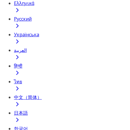
Ελληνικά
Русский
Українська
العربية
हिन्दी
ไทย
中文（简体）
日本語
한국어