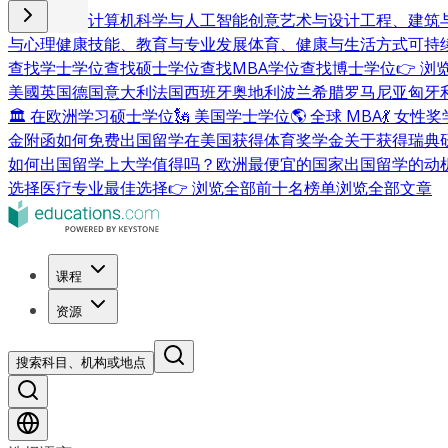
商业与管理
计算机科学与人工智能
创意艺术与设计
工程、建筑
与心理健康
技能、教育与专业发展
体育、健康与生活方式
可持
查找学士学位
查找硕士学位
查找MBA学位
查找博士学位
👉 
美國
英国
德国
意大利
法国
西班牙
奥地利
波兰
希腊
罗马尼亚
匈牙
🏛 在欧洲学习硕士学位
🗽 美国学士学位
🌎 全球 MBA
💃 女性
金附函
如何免费出国留学
在美国获得体育奖学金
关于获得瑞典
如何出国留学
上大学值得吗？
欧洲最便宜的国家
出国留学的动
选择
医疗专业最佳选择
👉 浏览全部前十名榜单
浏览全部文章
课程
资源
搜索科目、机构或地点