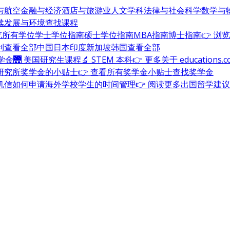
与航空
金融与经济
酒店与旅游业
人文学科
法律与社会科学
数学与
续发展与环境
查找课程
浏览所有学位
学士学位指南
硕士学位指南
MBA指南
博士指南
👉 浏
利
查看全部
中国
日本
印度
新加坡
韩国
查看全部
奖学金
🌉 美国研究生课程
🔬 STEM 本科
👉 更多关于 education
研究所奖学金的小贴士
👉 查看所有奖学金小贴士
查找奖学金
机信
如何申请海外学校
学生的时间管理
👉 阅读更多出国留学建议