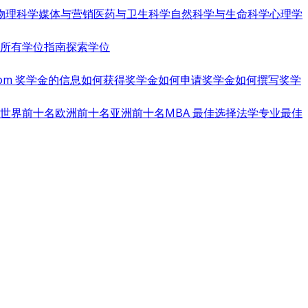
物理科学
媒体与营销
医药与卫生科学
自然科学与生命科学
心理学
览所有学位指南
探索学位
s.com 奖学金的信息
如何获得奖学金
如何申请奖学金
如何撰写奖学
世界前十名
欧洲前十名
亚洲前十名
MBA 最佳选择
法学专业最佳