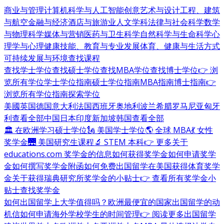
商业与管理
计算机科学与人工智能
创意艺术与设计
工程、建筑
与航空
金融与经济
酒店与旅游业
人文学科
法律与社会科学
数学
与物理科学
媒体与营销
医药与卫生科学
自然科学与生命科学
心
理学与心理健康
技能、教育与专业发展
体育、健康与生活方式
可持续发展与环境
查找课程
查找学士学位
查找硕士学位
查找MBA学位
查找博士学位
👉 浏
览所有学位
学士学位指南
硕士学位指南
MBA指南
博士指南
👉
浏览所有学位指南
探索学位
美國
英国
德国
意大利
法国
西班牙
奥地利
波兰
希腊
罗马尼亚
匈牙
利
查看全部
中国
日本
印度
新加坡
韩国
查看全部
🏛 在欧洲学习硕士学位
🗽 美国学士学位
🌎 全球 MBA
💃 女性
奖学金
🌉 美国研究生课程
🔬 STEM 本科
👉 更多关于
educations.com 奖学金的信息
如何获得奖学金
如何申请奖学
金
如何撰写奖学金附函
如何免费出国留学
在美国获得体育奖学
金
关于获得瑞典研究所奖学金的小贴士
👉 查看所有奖学金小
贴士
查找奖学金
如何出国留学
上大学值得吗？
欧洲最便宜的国家
出国留学的动
机信
如何申请海外学校
学生的时间管理
👉 阅读更多出国留学