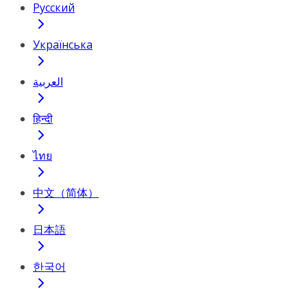
Русский
Українська
العربية
हिन्दी
ไทย
中文（简体）
日本語
한국어