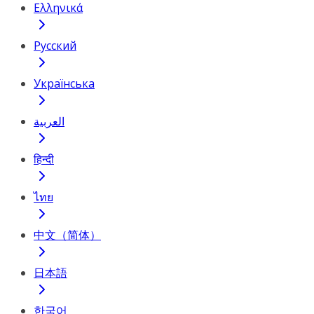
Ελληνικά
Русский
Українська
العربية
हिन्दी
ไทย
中文（简体）
日本語
한국어