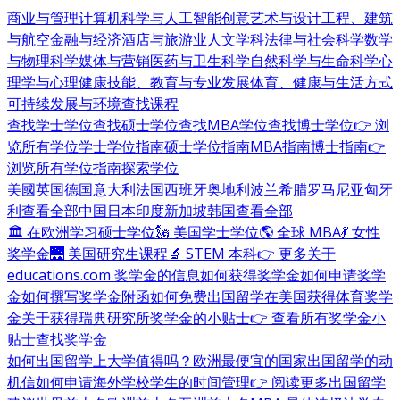
商业与管理
计算机科学与人工智能
创意艺术与设计
工程、建筑
与航空
金融与经济
酒店与旅游业
人文学科
法律与社会科学
数学
与物理科学
媒体与营销
医药与卫生科学
自然科学与生命科学
心
理学与心理健康
技能、教育与专业发展
体育、健康与生活方式
可持续发展与环境
查找课程
查找学士学位
查找硕士学位
查找MBA学位
查找博士学位
👉 浏
览所有学位
学士学位指南
硕士学位指南
MBA指南
博士指南
👉
浏览所有学位指南
探索学位
美國
英国
德国
意大利
法国
西班牙
奥地利
波兰
希腊
罗马尼亚
匈牙
利
查看全部
中国
日本
印度
新加坡
韩国
查看全部
🏛 在欧洲学习硕士学位
🗽 美国学士学位
🌎 全球 MBA
💃 女性
奖学金
🌉 美国研究生课程
🔬 STEM 本科
👉 更多关于
educations.com 奖学金的信息
如何获得奖学金
如何申请奖学
金
如何撰写奖学金附函
如何免费出国留学
在美国获得体育奖学
金
关于获得瑞典研究所奖学金的小贴士
👉 查看所有奖学金小
贴士
查找奖学金
如何出国留学
上大学值得吗？
欧洲最便宜的国家
出国留学的动
机信
如何申请海外学校
学生的时间管理
👉 阅读更多出国留学