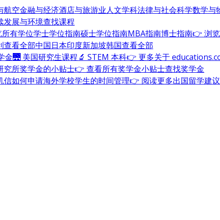
与航空
金融与经济
酒店与旅游业
人文学科
法律与社会科学
数学与
续发展与环境
查找课程
浏览所有学位
学士学位指南
硕士学位指南
MBA指南
博士指南
👉 浏
利
查看全部
中国
日本
印度
新加坡
韩国
查看全部
奖学金
🌉 美国研究生课程
🔬 STEM 本科
👉 更多关于 education
研究所奖学金的小贴士
👉 查看所有奖学金小贴士
查找奖学金
机信
如何申请海外学校
学生的时间管理
👉 阅读更多出国留学建议