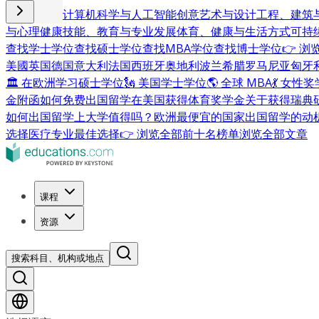
商业与管理
计算机科学与人工智能
创意艺术与设计
工程、建筑
与心理健康
技能、教育与专业发展
体育、健康与生活方式
可持
查找学士学位
查找硕士学位
查找MBA学位
查找博士学位
👉 
美國
英国
德国
意大利
法国
西班牙
奥地利
波兰
希腊
罗马尼亚
匈牙
🏛 在欧洲学习硕士学位
🗽 美国学士学位
🌎 全球 MBA
💃 女性
金附函
如何免费出国留学
在美国获得体育奖学金
关于获得瑞典
如何出国留学
上大学值得吗？
欧洲最便宜的国家
出国留学的动
选择
医疗专业最佳选择
👉 浏览全部前十名榜单
浏览全部文章
课程
资源
搜索科目、机构或地点