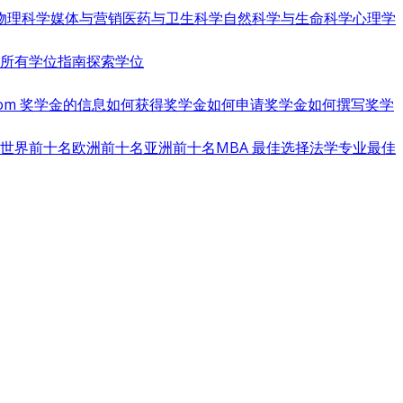
物理科学
媒体与营销
医药与卫生科学
自然科学与生命科学
心理学
览所有学位指南
探索学位
s.com 奖学金的信息
如何获得奖学金
如何申请奖学金
如何撰写奖学
世界前十名
欧洲前十名
亚洲前十名
MBA 最佳选择
法学专业最佳