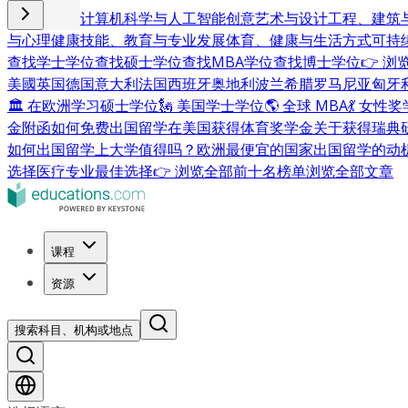
商业与管理
计算机科学与人工智能
创意艺术与设计
工程、建筑
与心理健康
技能、教育与专业发展
体育、健康与生活方式
可持
查找学士学位
查找硕士学位
查找MBA学位
查找博士学位
👉 
美國
英国
德国
意大利
法国
西班牙
奥地利
波兰
希腊
罗马尼亚
匈牙
🏛 在欧洲学习硕士学位
🗽 美国学士学位
🌎 全球 MBA
💃 女性
金附函
如何免费出国留学
在美国获得体育奖学金
关于获得瑞典
如何出国留学
上大学值得吗？
欧洲最便宜的国家
出国留学的动
选择
医疗专业最佳选择
👉 浏览全部前十名榜单
浏览全部文章
课程
资源
搜索科目、机构或地点