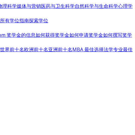
物理科学
媒体与营销
医药与卫生科学
自然科学与生命科学
心理学
览所有学位指南
探索学位
s.com 奖学金的信息
如何获得奖学金
如何申请奖学金
如何撰写奖学
世界前十名
欧洲前十名
亚洲前十名
MBA 最佳选择
法学专业最佳