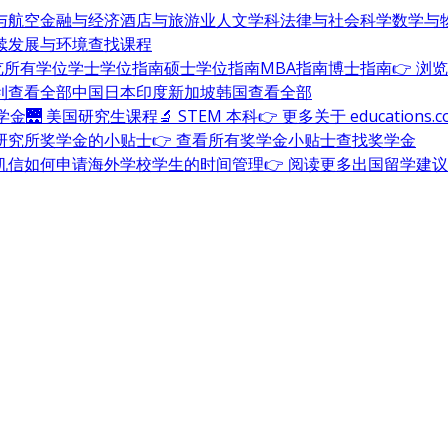
与航空
金融与经济
酒店与旅游业
人文学科
法律与社会科学
数学与
续发展与环境
查找课程
浏览所有学位
学士学位指南
硕士学位指南
MBA指南
博士指南
👉 浏
利
查看全部
中国
日本
印度
新加坡
韩国
查看全部
奖学金
🌉 美国研究生课程
🔬 STEM 本科
👉 更多关于 education
研究所奖学金的小贴士
👉 查看所有奖学金小贴士
查找奖学金
机信
如何申请海外学校
学生的时间管理
👉 阅读更多出国留学建议