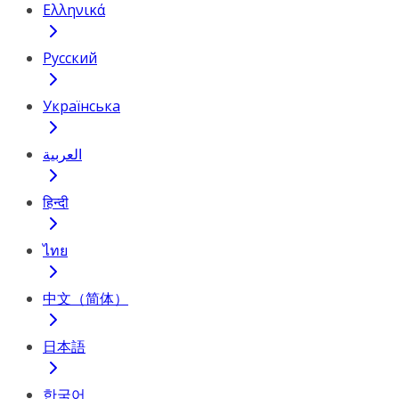
Ελληνικά
Русский
Українська
العربية
हिन्दी
ไทย
中文（简体）
日本語
한국어