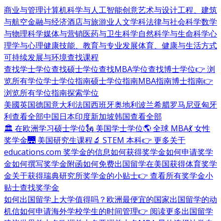
商业与管理
计算机科学与人工智能
创意艺术与设计
工程、建筑
与航空
金融与经济
酒店与旅游业
人文学科
法律与社会科学
数学
与物理科学
媒体与营销
医药与卫生科学
自然科学与生命科学
心
理学与心理健康
技能、教育与专业发展
体育、健康与生活方式
可持续发展与环境
查找课程
查找学士学位
查找硕士学位
查找MBA学位
查找博士学位
👉 浏
览所有学位
学士学位指南
硕士学位指南
MBA指南
博士指南
👉
浏览所有学位指南
探索学位
美國
英国
德国
意大利
法国
西班牙
奥地利
波兰
希腊
罗马尼亚
匈牙
利
查看全部
中国
日本
印度
新加坡
韩国
查看全部
🏛 在欧洲学习硕士学位
🗽 美国学士学位
🌎 全球 MBA
💃 女性
奖学金
🌉 美国研究生课程
🔬 STEM 本科
👉 更多关于
educations.com 奖学金的信息
如何获得奖学金
如何申请奖学
金
如何撰写奖学金附函
如何免费出国留学
在美国获得体育奖学
金
关于获得瑞典研究所奖学金的小贴士
👉 查看所有奖学金小
贴士
查找奖学金
如何出国留学
上大学值得吗？
欧洲最便宜的国家
出国留学的动
机信
如何申请海外学校
学生的时间管理
👉 阅读更多出国留学