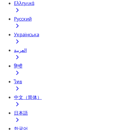
Ελληνικά
Русский
Українська
العربية
हिन्दी
ไทย
中文（简体）
日本語
한국어