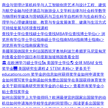
商业与管理
计算机科学与人工智能
创意艺术与设计
工程、建筑
与航空
金融与经济
酒店与旅游业
人文学科
法律与社会科学
数学
与物理科学
媒体与营销
医药与卫生科学
自然科学与生命科学
心
理学与心理健康
技能、教育与专业发展
体育、健康与生活方式
可持续发展与环境
查找课程
查找学士学位
查找硕士学位
查找MBA学位
查找博士学位
👉 浏
览所有学位
学士学位指南
硕士学位指南
MBA指南
博士指南
👉
浏览所有学位指南
探索学位
美國
英国
德国
意大利
法国
西班牙
奥地利
波兰
希腊
罗马尼亚
匈牙
利
查看全部
中国
日本
印度
新加坡
韩国
查看全部
🏛 在欧洲学习硕士学位
🗽 美国学士学位
🌎 全球 MBA
💃 女性
奖学金
🌉 美国研究生课程
🔬 STEM 本科
👉 更多关于
educations.com 奖学金的信息
如何获得奖学金
如何申请奖学
金
如何撰写奖学金附函
如何免费出国留学
在美国获得体育奖学
金
关于获得瑞典研究所奖学金的小贴士
👉 查看所有奖学金小
贴士
查找奖学金
如何出国留学
上大学值得吗？
欧洲最便宜的国家
出国留学的动
机信
如何申请海外学校
学生的时间管理
👉 阅读更多出国留学