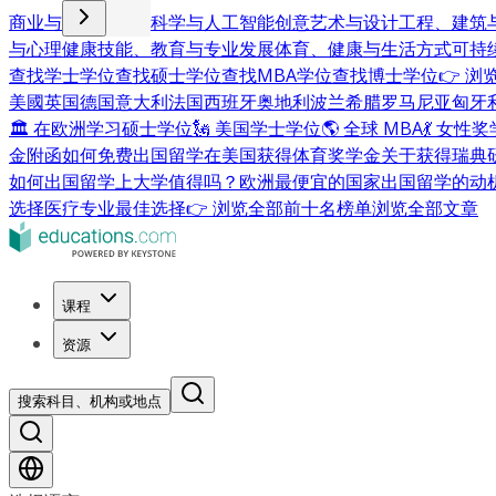
商业与管理
计算机科学与人工智能
创意艺术与设计
工程、建筑
与心理健康
技能、教育与专业发展
体育、健康与生活方式
可持
查找学士学位
查找硕士学位
查找MBA学位
查找博士学位
👉 
美國
英国
德国
意大利
法国
西班牙
奥地利
波兰
希腊
罗马尼亚
匈牙
🏛 在欧洲学习硕士学位
🗽 美国学士学位
🌎 全球 MBA
💃 女性
金附函
如何免费出国留学
在美国获得体育奖学金
关于获得瑞典
如何出国留学
上大学值得吗？
欧洲最便宜的国家
出国留学的动
选择
医疗专业最佳选择
👉 浏览全部前十名榜单
浏览全部文章
课程
资源
搜索科目、机构或地点