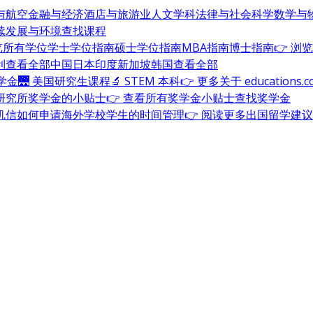
与航空
金融与经济
酒店与旅游业
人文学科
法律与社会科学
数学与
续发展与环境
查找课程
浏览所有学位
学士学位指南
硕士学位指南
MBA指南
博士指南
👉 浏
利
查看全部
中国
日本
印度
新加坡
韩国
查看全部
奖学金
🌉 美国研究生课程
🔬 STEM 本科
👉 更多关于 education
研究所奖学金的小贴士
👉 查看所有奖学金小贴士
查找奖学金
机信
如何申请海外学校
学生的时间管理
👉 阅读更多出国留学建议