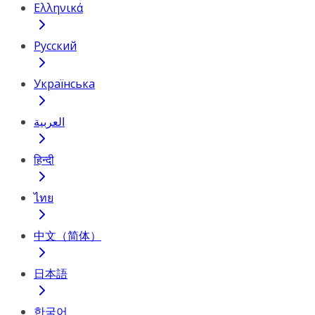
Ελληνικά
Русский
Українська
العربية
हिन्दी
ไทย
中文（简体）
日本語
한국어