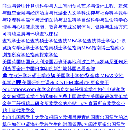
商业与管理
计算机科学与人工智能
创意艺术与设计
工程、建筑
与航空
金融与经济
酒店与旅游业
人文学科
法律与社会科学
数学
与物理科学
媒体与营销
医药与卫生科学
自然科学与生命科学
心
理学与心理健康
技能、教育与专业发展
体育、健康与生活方式
可持续发展与环境
查找课程
查找学士学位
查找硕士学位
查找MBA学位
查找博士学位
👉 浏
览所有学位
学士学位指南
硕士学位指南
MBA指南
博士指南
👉
浏览所有学位指南
探索学位
美國
英国
德国
意大利
法国
西班牙
奥地利
波兰
希腊
罗马尼亚
匈牙
利
查看全部
中国
日本
印度
新加坡
韩国
查看全部
🏛 在欧洲学习硕士学位
🗽 美国学士学位
🌎 全球 MBA
💃 女性
奖学金
🌉 美国研究生课程
🔬 STEM 本科
👉 更多关于
educations.com 奖学金的信息
如何获得奖学金
如何申请奖学
金
如何撰写奖学金附函
如何免费出国留学
在美国获得体育奖学
金
关于获得瑞典研究所奖学金的小贴士
👉 查看所有奖学金小
贴士
查找奖学金
如何出国留学
上大学值得吗？
欧洲最便宜的国家
出国留学的动
机信
如何申请海外学校
学生的时间管理
👉 阅读更多出国留学