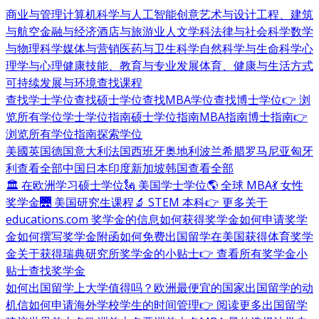
商业与管理
计算机科学与人工智能
创意艺术与设计
工程、建筑
与航空
金融与经济
酒店与旅游业
人文学科
法律与社会科学
数学
与物理科学
媒体与营销
医药与卫生科学
自然科学与生命科学
心
理学与心理健康
技能、教育与专业发展
体育、健康与生活方式
可持续发展与环境
查找课程
查找学士学位
查找硕士学位
查找MBA学位
查找博士学位
👉 浏
览所有学位
学士学位指南
硕士学位指南
MBA指南
博士指南
👉
浏览所有学位指南
探索学位
美國
英国
德国
意大利
法国
西班牙
奥地利
波兰
希腊
罗马尼亚
匈牙
利
查看全部
中国
日本
印度
新加坡
韩国
查看全部
🏛 在欧洲学习硕士学位
🗽 美国学士学位
🌎 全球 MBA
💃 女性
奖学金
🌉 美国研究生课程
🔬 STEM 本科
👉 更多关于
educations.com 奖学金的信息
如何获得奖学金
如何申请奖学
金
如何撰写奖学金附函
如何免费出国留学
在美国获得体育奖学
金
关于获得瑞典研究所奖学金的小贴士
👉 查看所有奖学金小
贴士
查找奖学金
如何出国留学
上大学值得吗？
欧洲最便宜的国家
出国留学的动
机信
如何申请海外学校
学生的时间管理
👉 阅读更多出国留学