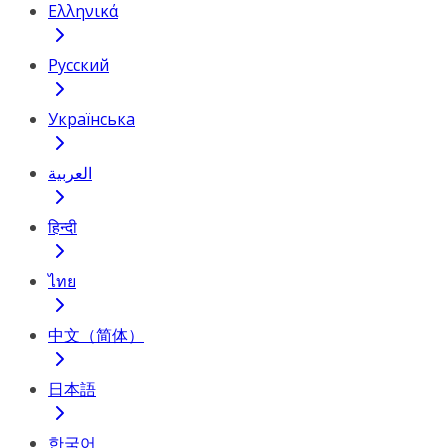
Ελληνικά
Русский
Українська
العربية
हिन्दी
ไทย
中文（简体）
日本語
한국어