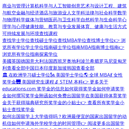
商业与管理
计算机科学与人工智能
创意艺术与设计
工程、建筑
与航空
金融与经济
酒店与旅游业
人文学科
法律与社会科学
数学
与物理科学
媒体与营销
医药与卫生科学
自然科学与生命科学
心
理学与心理健康
技能、教育与专业发展
体育、健康与生活方式
可持续发展与环境
查找课程
查找学士学位
查找硕士学位
查找MBA学位
查找博士学位
👉 浏
览所有学位
学士学位指南
硕士学位指南
MBA指南
博士指南
👉
浏览所有学位指南
探索学位
美國
英国
德国
意大利
法国
西班牙
奥地利
波兰
希腊
罗马尼亚
匈牙
利
查看全部
中国
日本
印度
新加坡
韩国
查看全部
🏛 在欧洲学习硕士学位
🗽 美国学士学位
🌎 全球 MBA
💃 女性
奖学金
🌉 美国研究生课程
🔬 STEM 本科
👉 更多关于
educations.com 奖学金的信息
如何获得奖学金
如何申请奖学
金
如何撰写奖学金附函
如何免费出国留学
在美国获得体育奖学
金
关于获得瑞典研究所奖学金的小贴士
👉 查看所有奖学金小
贴士
查找奖学金
如何出国留学
上大学值得吗？
欧洲最便宜的国家
出国留学的动
机信
如何申请海外学校
学生的时间管理
👉 阅读更多出国留学