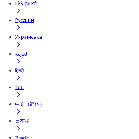
Ελληνικά
Русский
Українська
العربية
हिन्दी
ไทย
中文（简体）
日本語
한국어