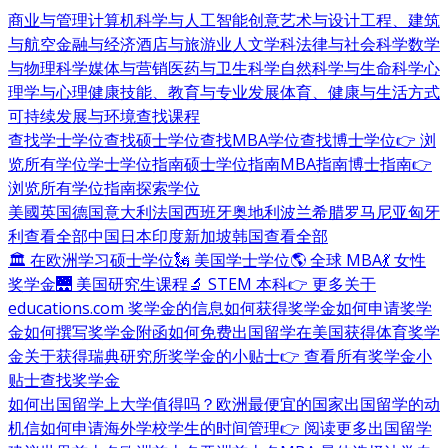
商业与管理
计算机科学与人工智能
创意艺术与设计
工程、建筑
与航空
金融与经济
酒店与旅游业
人文学科
法律与社会科学
数学
与物理科学
媒体与营销
医药与卫生科学
自然科学与生命科学
心
理学与心理健康
技能、教育与专业发展
体育、健康与生活方式
可持续发展与环境
查找课程
查找学士学位
查找硕士学位
查找MBA学位
查找博士学位
👉 浏
览所有学位
学士学位指南
硕士学位指南
MBA指南
博士指南
👉
浏览所有学位指南
探索学位
美國
英国
德国
意大利
法国
西班牙
奥地利
波兰
希腊
罗马尼亚
匈牙
利
查看全部
中国
日本
印度
新加坡
韩国
查看全部
🏛 在欧洲学习硕士学位
🗽 美国学士学位
🌎 全球 MBA
💃 女性
奖学金
🌉 美国研究生课程
🔬 STEM 本科
👉 更多关于
educations.com 奖学金的信息
如何获得奖学金
如何申请奖学
金
如何撰写奖学金附函
如何免费出国留学
在美国获得体育奖学
金
关于获得瑞典研究所奖学金的小贴士
👉 查看所有奖学金小
贴士
查找奖学金
如何出国留学
上大学值得吗？
欧洲最便宜的国家
出国留学的动
机信
如何申请海外学校
学生的时间管理
👉 阅读更多出国留学