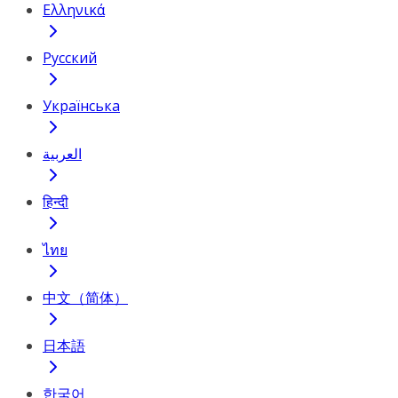
Ελληνικά
Русский
Українська
العربية
हिन्दी
ไทย
中文（简体）
日本語
한국어