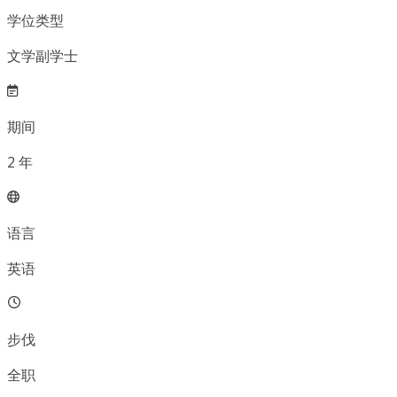
学位类型
文学副学士
期间
2
年
语言
英语
步伐
全职