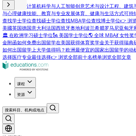
商业与管理
计算机科学与人工智能
创意艺术与设计
工程、建筑
与心理健康
技能、教育与专业发展
体育、健康与生活方式
可持
查找学士学位
查找硕士学位
查找MBA学位
查找博士学位
👉 
美國
英国
德国
意大利
法国
西班牙
奥地利
波兰
希腊
罗马尼亚
匈牙
🏛 在欧洲学习硕士学位
🗽 美国学士学位
🌎 全球 MBA
💃 女性
金附函
如何免费出国留学
在美国获得体育奖学金
关于获得瑞典
如何出国留学
上大学值得吗？
欧洲最便宜的国家
出国留学的动
选择
医疗专业最佳选择
👉 浏览全部前十名榜单
浏览全部文章
课程
资源
搜索科目、机构或地点