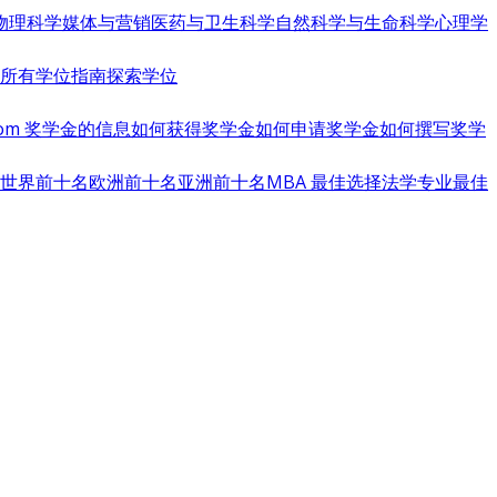
物理科学
媒体与营销
医药与卫生科学
自然科学与生命科学
心理学
览所有学位指南
探索学位
s.com 奖学金的信息
如何获得奖学金
如何申请奖学金
如何撰写奖学
世界前十名
欧洲前十名
亚洲前十名
MBA 最佳选择
法学专业最佳