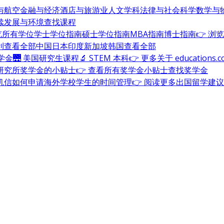
与航空
金融与经济
酒店与旅游业
人文学科
法律与社会科学
数学与
续发展与环境
查找课程
浏览所有学位
学士学位指南
硕士学位指南
MBA指南
博士指南
👉 浏
利
查看全部
中国
日本
印度
新加坡
韩国
查看全部
奖学金
🌉 美国研究生课程
🔬 STEM 本科
👉 更多关于 education
研究所奖学金的小贴士
👉 查看所有奖学金小贴士
查找奖学金
机信
如何申请海外学校
学生的时间管理
👉 阅读更多出国留学建议