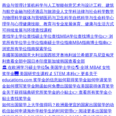
商业与管理
计算机科学与人工智能
创意艺术与设计
工程、建筑
与航空
金融与经济
酒店与旅游业
人文学科
法律与社会科学
数学
与物理科学
媒体与营销
医药与卫生科学
自然科学与生命科学
心
理学与心理健康
技能、教育与专业发展
体育、健康与生活方式
可持续发展与环境
查找课程
查找学士学位
查找硕士学位
查找MBA学位
查找博士学位
👉 浏
览所有学位
学士学位指南
硕士学位指南
MBA指南
博士指南
👉
浏览所有学位指南
探索学位
美國
英国
德国
意大利
法国
西班牙
奥地利
波兰
希腊
罗马尼亚
匈牙
利
查看全部
中国
日本
印度
新加坡
韩国
查看全部
🏛 在欧洲学习硕士学位
🗽 美国学士学位
🌎 全球 MBA
💃 女性
奖学金
🌉 美国研究生课程
🔬 STEM 本科
👉 更多关于
educations.com 奖学金的信息
如何获得奖学金
如何申请奖学
金
如何撰写奖学金附函
如何免费出国留学
在美国获得体育奖学
金
关于获得瑞典研究所奖学金的小贴士
👉 查看所有奖学金小
贴士
查找奖学金
如何出国留学
上大学值得吗？
欧洲最便宜的国家
出国留学的动
机信
如何申请海外学校
学生的时间管理
👉 阅读更多出国留学