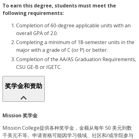
To earn this degree, students must meet the
following requirements:
Completion of 60-degree applicable units with an
overall GPA of 2.0.
Completing a minimum of 18-semester units in the
major with a grade of C (or P) or better.
Completion of the AA/AS Graduation Requirements,
CSU GE-B or IGETC.
奖学金和资助
Mission 奖学金
Mission College提供各种奖学金，金额从每年 50 美元到数
千美元不等。申请资格可能因学习领域、社区和/或学院参与