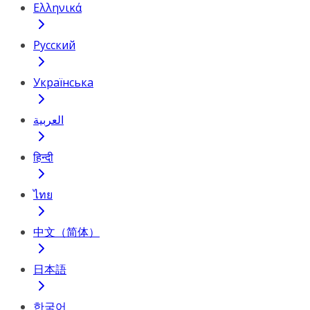
Ελληνικά
Русский
Українська
العربية
हिन्दी
ไทย
中文（简体）
日本語
한국어