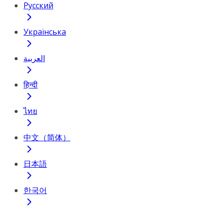
Русский
Українська
العربية
हिन्दी
ไทย
中文（简体）
日本語
한국어