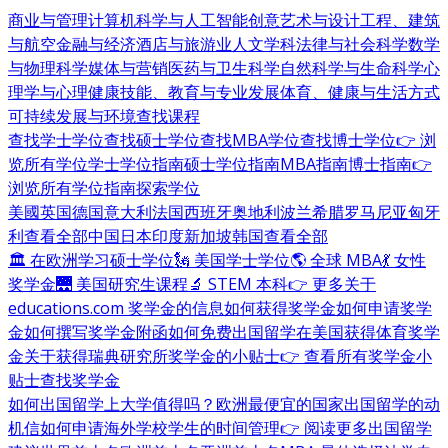
商业与管理
计算机科学与人工智能
创意艺术与设计
工程、建筑
与航空
金融与经济
酒店与旅游业
人文学科
法律与社会科学
数学
与物理科学
媒体与营销
医药与卫生科学
自然科学与生命科学
心
理学与心理健康
技能、教育与专业发展
体育、健康与生活方式
可持续发展与环境
查找课程
查找学士学位
查找硕士学位
查找MBA学位
查找博士学位
👉 浏
览所有学位
学士学位指南
硕士学位指南
MBA指南
博士指南
👉
浏览所有学位指南
探索学位
美國
英国
德国
意大利
法国
西班牙
奥地利
波兰
希腊
罗马尼亚
匈牙
利
查看全部
中国
日本
印度
新加坡
韩国
查看全部
🏛 在欧洲学习硕士学位
🗽 美国学士学位
🌎 全球 MBA
💃 女性
奖学金
🌉 美国研究生课程
🔬 STEM 本科
👉 更多关于
educations.com 奖学金的信息
如何获得奖学金
如何申请奖学
金
如何撰写奖学金附函
如何免费出国留学
在美国获得体育奖学
金
关于获得瑞典研究所奖学金的小贴士
👉 查看所有奖学金小
贴士
查找奖学金
如何出国留学
上大学值得吗？
欧洲最便宜的国家
出国留学的动
机信
如何申请海外学校
学生的时间管理
👉 阅读更多出国留学