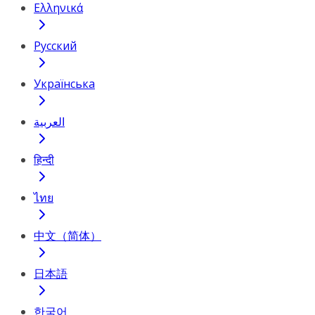
Ελληνικά
Русский
Українська
العربية
हिन्दी
ไทย
中文（简体）
日本語
한국어