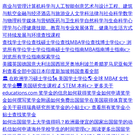
商业与管理
计算机科学与人工智能
创意艺术与设计
工程、建筑
与航空
金融与经济
酒店与旅游业
人文学科
法律与社会科学
数学
与物理科学
媒体与营销
医药与卫生科学
自然科学与生命科学
心
理学与心理健康
技能、教育与专业发展
体育、健康与生活方式
可持续发展与环境
查找课程
查找学士学位
查找硕士学位
查找MBA学位
查找博士学位
👉 浏
览所有学位
学士学位指南
硕士学位指南
MBA指南
博士指南
👉
浏览所有学位指南
探索学位
美國
英国
德国
意大利
法国
西班牙
奥地利
波兰
希腊
罗马尼亚
匈牙
利
查看全部
中国
日本
印度
新加坡
韩国
查看全部
🏛 在欧洲学习硕士学位
🗽 美国学士学位
🌎 全球 MBA
💃 女性
奖学金
🌉 美国研究生课程
🔬 STEM 本科
👉 更多关于
educations.com 奖学金的信息
如何获得奖学金
如何申请奖学
金
如何撰写奖学金附函
如何免费出国留学
在美国获得体育奖学
金
关于获得瑞典研究所奖学金的小贴士
👉 查看所有奖学金小
贴士
查找奖学金
如何出国留学
上大学值得吗？
欧洲最便宜的国家
出国留学的动
机信
如何申请海外学校
学生的时间管理
👉 阅读更多出国留学