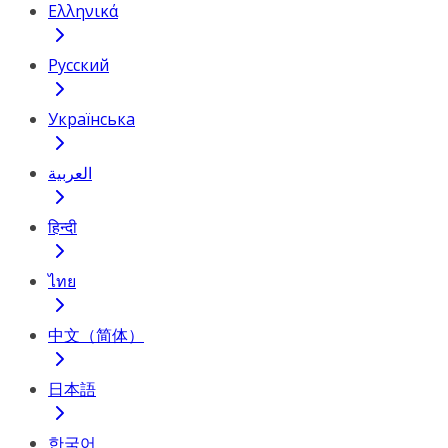
Ελληνικά
Русский
Українська
العربية
हिन्दी
ไทย
中文（简体）
日本語
한국어