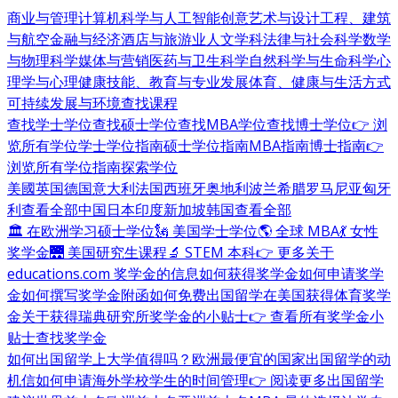
商业与管理
计算机科学与人工智能
创意艺术与设计
工程、建筑
与航空
金融与经济
酒店与旅游业
人文学科
法律与社会科学
数学
与物理科学
媒体与营销
医药与卫生科学
自然科学与生命科学
心
理学与心理健康
技能、教育与专业发展
体育、健康与生活方式
可持续发展与环境
查找课程
查找学士学位
查找硕士学位
查找MBA学位
查找博士学位
👉 浏
览所有学位
学士学位指南
硕士学位指南
MBA指南
博士指南
👉
浏览所有学位指南
探索学位
美國
英国
德国
意大利
法国
西班牙
奥地利
波兰
希腊
罗马尼亚
匈牙
利
查看全部
中国
日本
印度
新加坡
韩国
查看全部
🏛 在欧洲学习硕士学位
🗽 美国学士学位
🌎 全球 MBA
💃 女性
奖学金
🌉 美国研究生课程
🔬 STEM 本科
👉 更多关于
educations.com 奖学金的信息
如何获得奖学金
如何申请奖学
金
如何撰写奖学金附函
如何免费出国留学
在美国获得体育奖学
金
关于获得瑞典研究所奖学金的小贴士
👉 查看所有奖学金小
贴士
查找奖学金
如何出国留学
上大学值得吗？
欧洲最便宜的国家
出国留学的动
机信
如何申请海外学校
学生的时间管理
👉 阅读更多出国留学