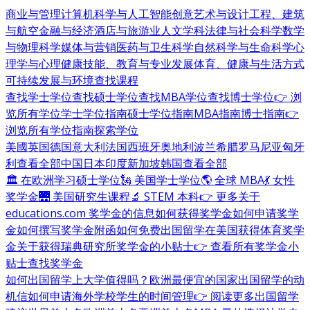
商业与管理
计算机科学与人工智能
创意艺术与设计
工程、建筑
与航空
金融与经济
酒店与旅游业
人文学科
法律与社会科学
数学
与物理科学
媒体与营销
医药与卫生科学
自然科学与生命科学
心
理学与心理健康
技能、教育与专业发展
体育、健康与生活方式
可持续发展与环境
查找课程
查找学士学位
查找硕士学位
查找MBA学位
查找博士学位
👉 浏
览所有学位
学士学位指南
硕士学位指南
MBA指南
博士指南
👉
浏览所有学位指南
探索学位
美國
英国
德国
意大利
法国
西班牙
奥地利
波兰
希腊
罗马尼亚
匈牙
利
查看全部
中国
日本
印度
新加坡
韩国
查看全部
🏛 在欧洲学习硕士学位
🗽 美国学士学位
🌎 全球 MBA
💃 女性
奖学金
🌉 美国研究生课程
🔬 STEM 本科
👉 更多关于
educations.com 奖学金的信息
如何获得奖学金
如何申请奖学
金
如何撰写奖学金附函
如何免费出国留学
在美国获得体育奖学
金
关于获得瑞典研究所奖学金的小贴士
👉 查看所有奖学金小
贴士
查找奖学金
如何出国留学
上大学值得吗？
欧洲最便宜的国家
出国留学的动
机信
如何申请海外学校
学生的时间管理
👉 阅读更多出国留学