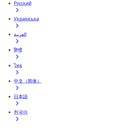
Русский
Українська
العربية
हिन्दी
ไทย
中文（简体）
日本語
한국어