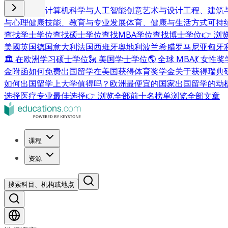
商业与管理
计算机科学与人工智能
创意艺术与设计
工程、建筑
与心理健康
技能、教育与专业发展
体育、健康与生活方式
可持
查找学士学位
查找硕士学位
查找MBA学位
查找博士学位
👉 
美國
英国
德国
意大利
法国
西班牙
奥地利
波兰
希腊
罗马尼亚
匈牙
🏛 在欧洲学习硕士学位
🗽 美国学士学位
🌎 全球 MBA
💃 女性
金附函
如何免费出国留学
在美国获得体育奖学金
关于获得瑞典
如何出国留学
上大学值得吗？
欧洲最便宜的国家
出国留学的动
选择
医疗专业最佳选择
👉 浏览全部前十名榜单
浏览全部文章
课程
资源
搜索科目、机构或地点