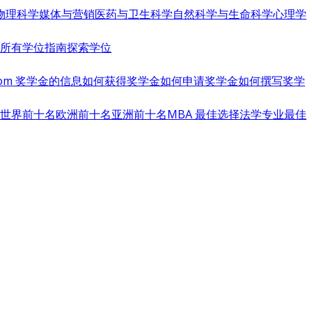
物理科学
媒体与营销
医药与卫生科学
自然科学与生命科学
心理学
览所有学位指南
探索学位
s.com 奖学金的信息
如何获得奖学金
如何申请奖学金
如何撰写奖学
世界前十名
欧洲前十名
亚洲前十名
MBA 最佳选择
法学专业最佳