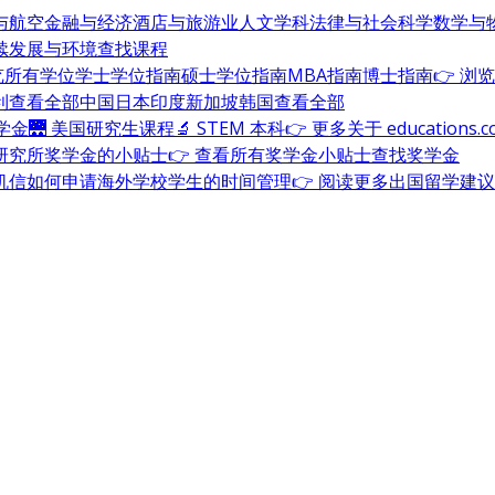
与航空
金融与经济
酒店与旅游业
人文学科
法律与社会科学
数学与
续发展与环境
查找课程
浏览所有学位
学士学位指南
硕士学位指南
MBA指南
博士指南
👉 浏
利
查看全部
中国
日本
印度
新加坡
韩国
查看全部
奖学金
🌉 美国研究生课程
🔬 STEM 本科
👉 更多关于 education
研究所奖学金的小贴士
👉 查看所有奖学金小贴士
查找奖学金
机信
如何申请海外学校
学生的时间管理
👉 阅读更多出国留学建议