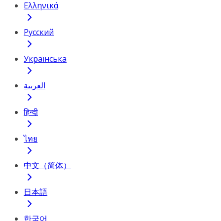
Ελληνικά
Русский
Українська
العربية
हिन्दी
ไทย
中文（简体）
日本語
한국어