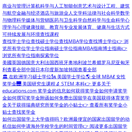
商业与管理
计算机科学与人工智能
创意艺术与设计
工程、建筑
与航空
金融与经济
酒店与旅游业
人文学科
法律与社会科学
数学
与物理科学
媒体与营销
医药与卫生科学
自然科学与生命科学
心
理学与心理健康
技能、教育与专业发展
体育、健康与生活方式
可持续发展与环境
查找课程
查找学士学位
查找硕士学位
查找MBA学位
查找博士学位
👉 浏
览所有学位
学士学位指南
硕士学位指南
MBA指南
博士指南
👉
浏览所有学位指南
探索学位
美國
英国
德国
意大利
法国
西班牙
奥地利
波兰
希腊
罗马尼亚
匈牙
利
查看全部
中国
日本
印度
新加坡
韩国
查看全部
🏛 在欧洲学习硕士学位
🗽 美国学士学位
🌎 全球 MBA
💃 女性
奖学金
🌉 美国研究生课程
🔬 STEM 本科
👉 更多关于
educations.com 奖学金的信息
如何获得奖学金
如何申请奖学
金
如何撰写奖学金附函
如何免费出国留学
在美国获得体育奖学
金
关于获得瑞典研究所奖学金的小贴士
👉 查看所有奖学金小
贴士
查找奖学金
如何出国留学
上大学值得吗？
欧洲最便宜的国家
出国留学的动
机信
如何申请海外学校
学生的时间管理
👉 阅读更多出国留学