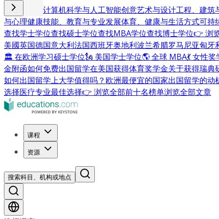
商业与管理
计算机科学与人工智能
创意艺术与设计
工程、建筑
与心理健康
技能、教育与专业发展
体育、健康与生活方式
可持
查找学士学位
查找硕士学位
查找MBA学位
查找博士学位
👉 
美國
英国
德国
意大利
法国
西班牙
奥地利
波兰
希腊
罗马尼亚
匈牙
🏛 在欧洲学习硕士学位
🗽 美国学士学位
🌎 全球 MBA
💃 女性
金附函
如何免费出国留学
在美国获得体育奖学金
关于获得瑞典
如何出国留学
上大学值得吗？
欧洲最便宜的国家
出国留学的动
选择
医疗专业最佳选择
👉 浏览全部前十名榜单
浏览全部文章
课程
资源
搜索科目、机构或地点