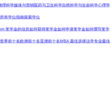
物理科学
媒体与营销
医药与卫生科学
自然科学与生命科学
心理学
览所有学位指南
探索学位
s.com 奖学金的信息
如何获得奖学金
如何申请奖学金
如何撰写奖学
世界前十名
欧洲前十名
亚洲前十名
MBA 最佳选择
法学专业最佳