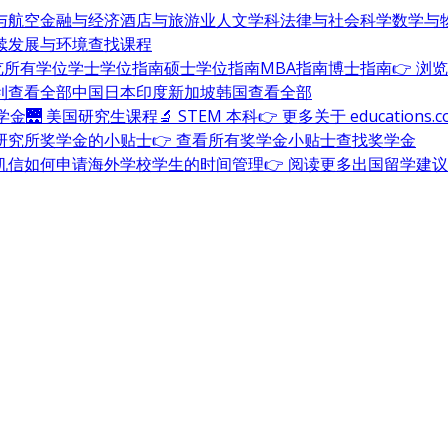
与航空
金融与经济
酒店与旅游业
人文学科
法律与社会科学
数学与
续发展与环境
查找课程
浏览所有学位
学士学位指南
硕士学位指南
MBA指南
博士指南
👉 浏
利
查看全部
中国
日本
印度
新加坡
韩国
查看全部
奖学金
🌉 美国研究生课程
🔬 STEM 本科
👉 更多关于 education
研究所奖学金的小贴士
👉 查看所有奖学金小贴士
查找奖学金
机信
如何申请海外学校
学生的时间管理
👉 阅读更多出国留学建议