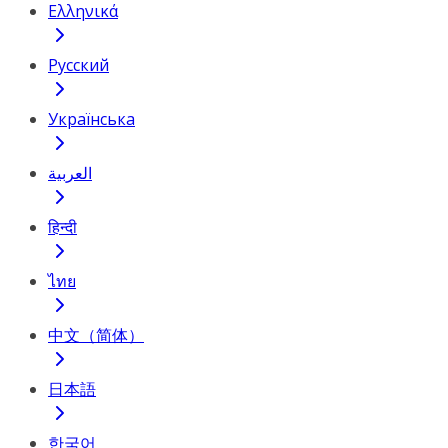
Ελληνικά
Русский
Українська
العربية
हिन्दी
ไทย
中文（简体）
日本語
한국어