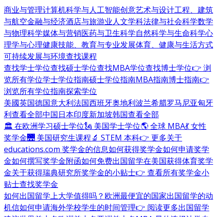
商业与管理
计算机科学与人工智能
创意艺术与设计
工程、建筑
与航空
金融与经济
酒店与旅游业
人文学科
法律与社会科学
数学
与物理科学
媒体与营销
医药与卫生科学
自然科学与生命科学
心
理学与心理健康
技能、教育与专业发展
体育、健康与生活方式
可持续发展与环境
查找课程
查找学士学位
查找硕士学位
查找MBA学位
查找博士学位
👉 浏
览所有学位
学士学位指南
硕士学位指南
MBA指南
博士指南
👉
浏览所有学位指南
探索学位
美國
英国
德国
意大利
法国
西班牙
奥地利
波兰
希腊
罗马尼亚
匈牙
利
查看全部
中国
日本
印度
新加坡
韩国
查看全部
🏛 在欧洲学习硕士学位
🗽 美国学士学位
🌎 全球 MBA
💃 女性
奖学金
🌉 美国研究生课程
🔬 STEM 本科
👉 更多关于
educations.com 奖学金的信息
如何获得奖学金
如何申请奖学
金
如何撰写奖学金附函
如何免费出国留学
在美国获得体育奖学
金
关于获得瑞典研究所奖学金的小贴士
👉 查看所有奖学金小
贴士
查找奖学金
如何出国留学
上大学值得吗？
欧洲最便宜的国家
出国留学的动
机信
如何申请海外学校
学生的时间管理
👉 阅读更多出国留学