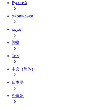
Русский
Українська
العربية
हिन्दी
ไทย
中文（简体）
日本語
한국어