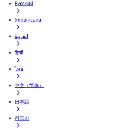
Русский
Українська
العربية
हिन्दी
ไทย
中文（简体）
日本語
한국어