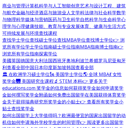
商业与管理
计算机科学与人工智能
创意艺术与设计
工程、建筑
与航空
金融与经济
酒店与旅游业
人文学科
法律与社会科学
数学
与物理科学
媒体与营销
医药与卫生科学
自然科学与生命科学
心
理学与心理健康
技能、教育与专业发展
体育、健康与生活方式
可持续发展与环境
查找课程
查找学士学位
查找硕士学位
查找MBA学位
查找博士学位
👉 浏
览所有学位
学士学位指南
硕士学位指南
MBA指南
博士指南
👉
浏览所有学位指南
探索学位
美國
英国
德国
意大利
法国
西班牙
奥地利
波兰
希腊
罗马尼亚
匈牙
利
查看全部
中国
日本
印度
新加坡
韩国
查看全部
🏛 在欧洲学习硕士学位
🗽 美国学士学位
🌎 全球 MBA
💃 女性
奖学金
🌉 美国研究生课程
🔬 STEM 本科
👉 更多关于
educations.com 奖学金的信息
如何获得奖学金
如何申请奖学
金
如何撰写奖学金附函
如何免费出国留学
在美国获得体育奖学
金
关于获得瑞典研究所奖学金的小贴士
👉 查看所有奖学金小
贴士
查找奖学金
如何出国留学
上大学值得吗？
欧洲最便宜的国家
出国留学的动
机信
如何申请海外学校
学生的时间管理
👉 阅读更多出国留学