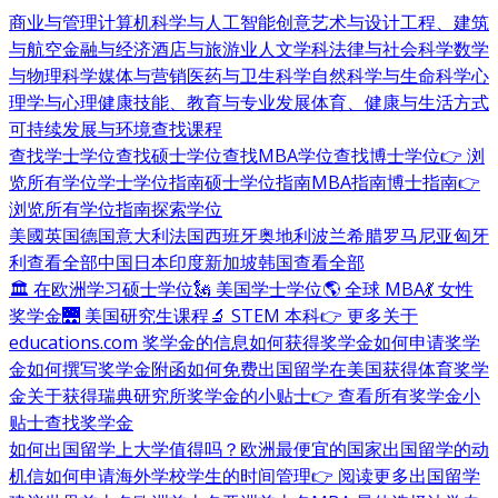
商业与管理
计算机科学与人工智能
创意艺术与设计
工程、建筑
与航空
金融与经济
酒店与旅游业
人文学科
法律与社会科学
数学
与物理科学
媒体与营销
医药与卫生科学
自然科学与生命科学
心
理学与心理健康
技能、教育与专业发展
体育、健康与生活方式
可持续发展与环境
查找课程
查找学士学位
查找硕士学位
查找MBA学位
查找博士学位
👉 浏
览所有学位
学士学位指南
硕士学位指南
MBA指南
博士指南
👉
浏览所有学位指南
探索学位
美國
英国
德国
意大利
法国
西班牙
奥地利
波兰
希腊
罗马尼亚
匈牙
利
查看全部
中国
日本
印度
新加坡
韩国
查看全部
🏛 在欧洲学习硕士学位
🗽 美国学士学位
🌎 全球 MBA
💃 女性
奖学金
🌉 美国研究生课程
🔬 STEM 本科
👉 更多关于
educations.com 奖学金的信息
如何获得奖学金
如何申请奖学
金
如何撰写奖学金附函
如何免费出国留学
在美国获得体育奖学
金
关于获得瑞典研究所奖学金的小贴士
👉 查看所有奖学金小
贴士
查找奖学金
如何出国留学
上大学值得吗？
欧洲最便宜的国家
出国留学的动
机信
如何申请海外学校
学生的时间管理
👉 阅读更多出国留学