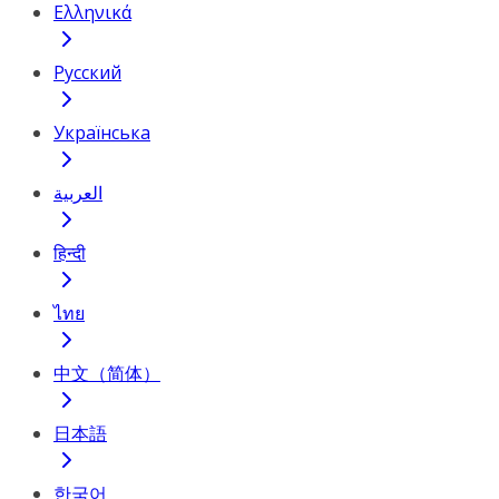
Ελληνικά
Русский
Українська
العربية
हिन्दी
ไทย
中文（简体）
日本語
한국어