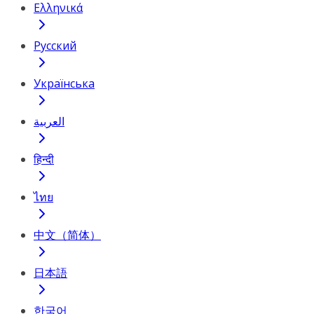
Ελληνικά
Русский
Українська
العربية
हिन्दी
ไทย
中文（简体）
日本語
한국어