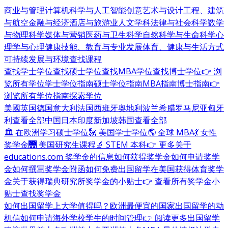
商业与管理
计算机科学与人工智能
创意艺术与设计
工程、建筑
与航空
金融与经济
酒店与旅游业
人文学科
法律与社会科学
数学
与物理科学
媒体与营销
医药与卫生科学
自然科学与生命科学
心
理学与心理健康
技能、教育与专业发展
体育、健康与生活方式
可持续发展与环境
查找课程
查找学士学位
查找硕士学位
查找MBA学位
查找博士学位
👉 浏
览所有学位
学士学位指南
硕士学位指南
MBA指南
博士指南
👉
浏览所有学位指南
探索学位
美國
英国
德国
意大利
法国
西班牙
奥地利
波兰
希腊
罗马尼亚
匈牙
利
查看全部
中国
日本
印度
新加坡
韩国
查看全部
🏛 在欧洲学习硕士学位
🗽 美国学士学位
🌎 全球 MBA
💃 女性
奖学金
🌉 美国研究生课程
🔬 STEM 本科
👉 更多关于
educations.com 奖学金的信息
如何获得奖学金
如何申请奖学
金
如何撰写奖学金附函
如何免费出国留学
在美国获得体育奖学
金
关于获得瑞典研究所奖学金的小贴士
👉 查看所有奖学金小
贴士
查找奖学金
如何出国留学
上大学值得吗？
欧洲最便宜的国家
出国留学的动
机信
如何申请海外学校
学生的时间管理
👉 阅读更多出国留学