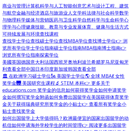
商业与管理
计算机科学与人工智能
创意艺术与设计
工程、建筑
与航空
金融与经济
酒店与旅游业
人文学科
法律与社会科学
数学
与物理科学
媒体与营销
医药与卫生科学
自然科学与生命科学
心
理学与心理健康
技能、教育与专业发展
体育、健康与生活方式
可持续发展与环境
查找课程
查找学士学位
查找硕士学位
查找MBA学位
查找博士学位
👉 浏
览所有学位
学士学位指南
硕士学位指南
MBA指南
博士指南
👉
浏览所有学位指南
探索学位
美國
英国
德国
意大利
法国
西班牙
奥地利
波兰
希腊
罗马尼亚
匈牙
利
查看全部
中国
日本
印度
新加坡
韩国
查看全部
🏛 在欧洲学习硕士学位
🗽 美国学士学位
🌎 全球 MBA
💃 女性
奖学金
🌉 美国研究生课程
🔬 STEM 本科
👉 更多关于
educations.com 奖学金的信息
如何获得奖学金
如何申请奖学
金
如何撰写奖学金附函
如何免费出国留学
在美国获得体育奖学
金
关于获得瑞典研究所奖学金的小贴士
👉 查看所有奖学金小
贴士
查找奖学金
如何出国留学
上大学值得吗？
欧洲最便宜的国家
出国留学的动
机信
如何申请海外学校
学生的时间管理
👉 阅读更多出国留学