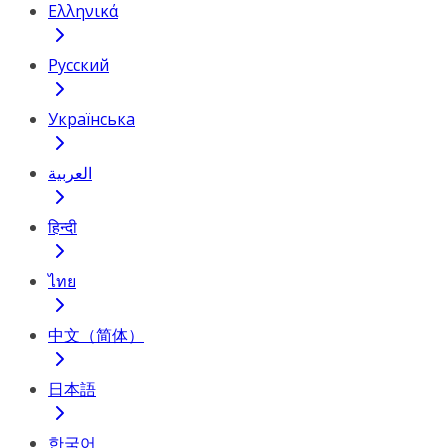
Ελληνικά
Русский
Українська
العربية
हिन्दी
ไทย
中文（简体）
日本語
한국어