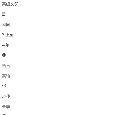
高级文凭
期间
3
上至
4
年
语言
英语
步伐
全职