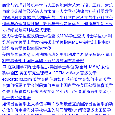
商业与管理
计算机科学与人工智能
创意艺术与设计
工程、建筑
与航空
金融与经济
酒店与旅游业
人文学科
法律与社会科学
数学
与物理科学
媒体与营销
医药与卫生科学
自然科学与生命科学
心
理学与心理健康
技能、教育与专业发展
体育、健康与生活方式
可持续发展与环境
查找课程
查找学士学位
查找硕士学位
查找MBA学位
查找博士学位
👉 浏
览所有学位
学士学位指南
硕士学位指南
MBA指南
博士指南
👉
浏览所有学位指南
探索学位
美國
英国
德国
意大利
法国
西班牙
奥地利
波兰
希腊
罗马尼亚
匈牙
利
查看全部
中国
日本
印度
新加坡
韩国
查看全部
🏛 在欧洲学习硕士学位
🗽 美国学士学位
🌎 全球 MBA
💃 女性
奖学金
🌉 美国研究生课程
🔬 STEM 本科
👉 更多关于
educations.com 奖学金的信息
如何获得奖学金
如何申请奖学
金
如何撰写奖学金附函
如何免费出国留学
在美国获得体育奖学
金
关于获得瑞典研究所奖学金的小贴士
👉 查看所有奖学金小
贴士
查找奖学金
如何出国留学
上大学值得吗？
欧洲最便宜的国家
出国留学的动
机信
如何申请海外学校
学生的时间管理
👉 阅读更多出国留学