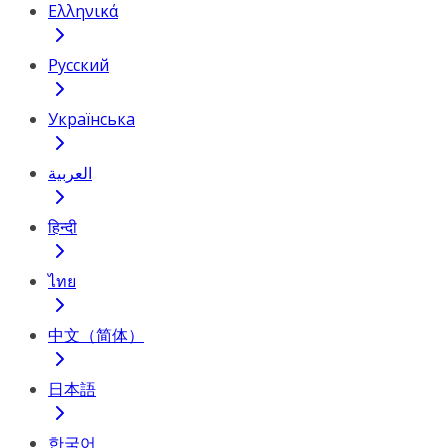
Ελληνικά
Русский
Українська
العربية
हिन्दी
ไทย
中文（简体）
日本語
한국어