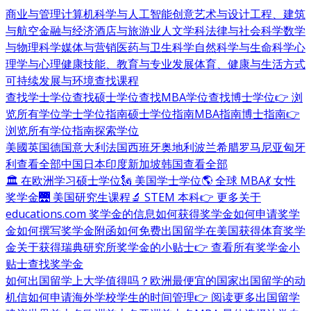
商业与管理
计算机科学与人工智能
创意艺术与设计
工程、建筑
与航空
金融与经济
酒店与旅游业
人文学科
法律与社会科学
数学
与物理科学
媒体与营销
医药与卫生科学
自然科学与生命科学
心
理学与心理健康
技能、教育与专业发展
体育、健康与生活方式
可持续发展与环境
查找课程
查找学士学位
查找硕士学位
查找MBA学位
查找博士学位
👉 浏
览所有学位
学士学位指南
硕士学位指南
MBA指南
博士指南
👉
浏览所有学位指南
探索学位
美國
英国
德国
意大利
法国
西班牙
奥地利
波兰
希腊
罗马尼亚
匈牙
利
查看全部
中国
日本
印度
新加坡
韩国
查看全部
🏛 在欧洲学习硕士学位
🗽 美国学士学位
🌎 全球 MBA
💃 女性
奖学金
🌉 美国研究生课程
🔬 STEM 本科
👉 更多关于
educations.com 奖学金的信息
如何获得奖学金
如何申请奖学
金
如何撰写奖学金附函
如何免费出国留学
在美国获得体育奖学
金
关于获得瑞典研究所奖学金的小贴士
👉 查看所有奖学金小
贴士
查找奖学金
如何出国留学
上大学值得吗？
欧洲最便宜的国家
出国留学的动
机信
如何申请海外学校
学生的时间管理
👉 阅读更多出国留学