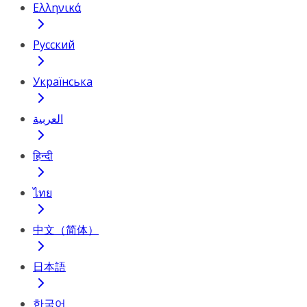
Ελληνικά
Русский
Українська
العربية
हिन्दी
ไทย
中文（简体）
日本語
한국어