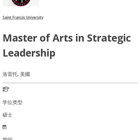
Saint Francis University
Master of Arts in Strategic
Leadership
洛雷托, 美國
学位类型
硕士
期间