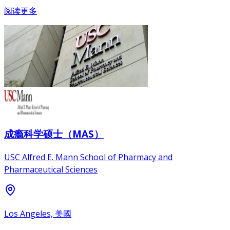
阅读更多
成瘾科学硕士（MAS）
USC Alfred E. Mann School of Pharmacy and
Pharmaceutical Sciences
Los Angeles, 美國