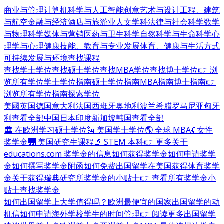
商业与管理
计算机科学与人工智能
创意艺术与设计
工程、建筑
与航空
金融与经济
酒店与旅游业
人文学科
法律与社会科学
数学
与物理科学
媒体与营销
医药与卫生科学
自然科学与生命科学
心
理学与心理健康
技能、教育与专业发展
体育、健康与生活方式
可持续发展与环境
查找课程
查找学士学位
查找硕士学位
查找MBA学位
查找博士学位
👉 浏
览所有学位
学士学位指南
硕士学位指南
MBA指南
博士指南
👉
浏览所有学位指南
探索学位
美國
英国
德国
意大利
法国
西班牙
奥地利
波兰
希腊
罗马尼亚
匈牙
利
查看全部
中国
日本
印度
新加坡
韩国
查看全部
🏛 在欧洲学习硕士学位
🗽 美国学士学位
🌎 全球 MBA
💃 女性
奖学金
🌉 美国研究生课程
🔬 STEM 本科
👉 更多关于
educations.com 奖学金的信息
如何获得奖学金
如何申请奖学
金
如何撰写奖学金附函
如何免费出国留学
在美国获得体育奖学
金
关于获得瑞典研究所奖学金的小贴士
👉 查看所有奖学金小
贴士
查找奖学金
如何出国留学
上大学值得吗？
欧洲最便宜的国家
出国留学的动
机信
如何申请海外学校
学生的时间管理
👉 阅读更多出国留学