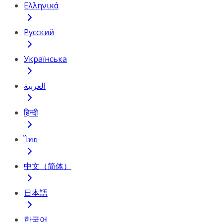
Ελληνικά
Русский
Українська
العربية
हिन्दी
ไทย
中文（简体）
日本語
한국어