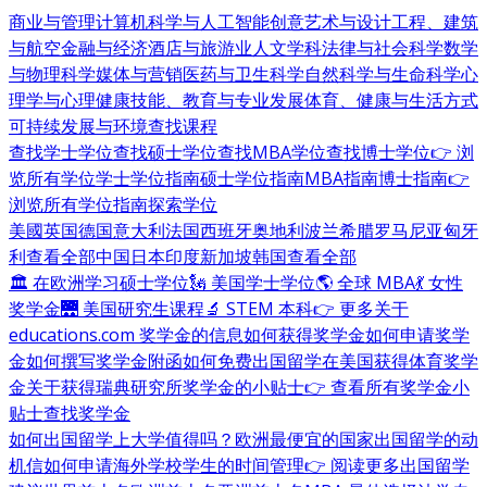
商业与管理
计算机科学与人工智能
创意艺术与设计
工程、建筑
与航空
金融与经济
酒店与旅游业
人文学科
法律与社会科学
数学
与物理科学
媒体与营销
医药与卫生科学
自然科学与生命科学
心
理学与心理健康
技能、教育与专业发展
体育、健康与生活方式
可持续发展与环境
查找课程
查找学士学位
查找硕士学位
查找MBA学位
查找博士学位
👉 浏
览所有学位
学士学位指南
硕士学位指南
MBA指南
博士指南
👉
浏览所有学位指南
探索学位
美國
英国
德国
意大利
法国
西班牙
奥地利
波兰
希腊
罗马尼亚
匈牙
利
查看全部
中国
日本
印度
新加坡
韩国
查看全部
🏛 在欧洲学习硕士学位
🗽 美国学士学位
🌎 全球 MBA
💃 女性
奖学金
🌉 美国研究生课程
🔬 STEM 本科
👉 更多关于
educations.com 奖学金的信息
如何获得奖学金
如何申请奖学
金
如何撰写奖学金附函
如何免费出国留学
在美国获得体育奖学
金
关于获得瑞典研究所奖学金的小贴士
👉 查看所有奖学金小
贴士
查找奖学金
如何出国留学
上大学值得吗？
欧洲最便宜的国家
出国留学的动
机信
如何申请海外学校
学生的时间管理
👉 阅读更多出国留学