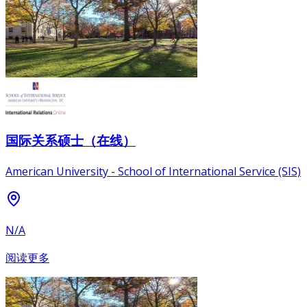
国际关系硕士（在线）
American University - School of International Service (SIS)
N/A
阅读更多