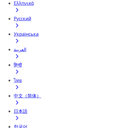
Ελληνικά
Русский
Українська
العربية
हिन्दी
ไทย
中文（简体）
日本語
한국어