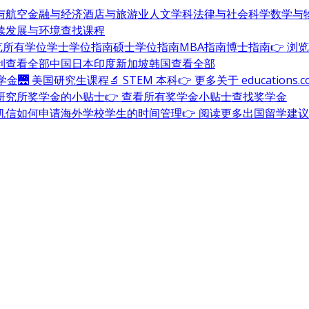
与航空
金融与经济
酒店与旅游业
人文学科
法律与社会科学
数学与
续发展与环境
查找课程
浏览所有学位
学士学位指南
硕士学位指南
MBA指南
博士指南
👉 浏
利
查看全部
中国
日本
印度
新加坡
韩国
查看全部
奖学金
🌉 美国研究生课程
🔬 STEM 本科
👉 更多关于 education
研究所奖学金的小贴士
👉 查看所有奖学金小贴士
查找奖学金
机信
如何申请海外学校
学生的时间管理
👉 阅读更多出国留学建议