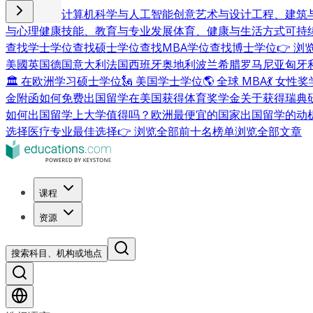
商业与管理
计算机科学与人工智能
创意艺术与设计
工程、建筑
与心理健康
技能、教育与专业发展
体育、健康与生活方式
可持
查找学士学位
查找硕士学位
查找MBA学位
查找博士学位
👉 
美國
英国
德国
意大利
法国
西班牙
奥地利
波兰
希腊
罗马尼亚
匈牙
🏛 在欧洲学习硕士学位
🗽 美国学士学位
🌎 全球 MBA
💃 女性
金附函
如何免费出国留学
在美国获得体育奖学金
关于获得瑞典
如何出国留学
上大学值得吗？
欧洲最便宜的国家
出国留学的动
选择
医疗专业最佳选择
👉 浏览全部前十名榜单
浏览全部文章
课程
资源
搜索科目、机构或地点