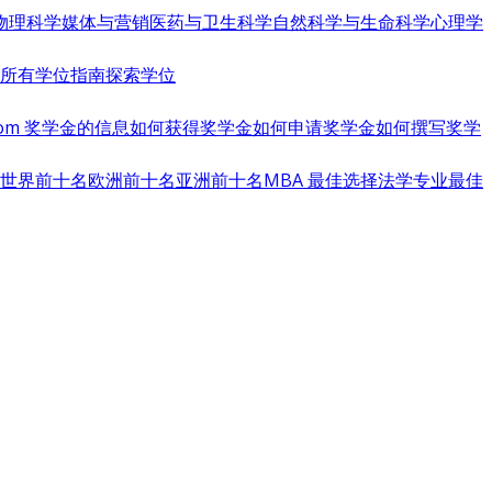
物理科学
媒体与营销
医药与卫生科学
自然科学与生命科学
心理学
览所有学位指南
探索学位
s.com 奖学金的信息
如何获得奖学金
如何申请奖学金
如何撰写奖学
世界前十名
欧洲前十名
亚洲前十名
MBA 最佳选择
法学专业最佳