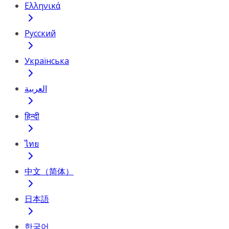
Ελληνικά
Русский
Українська
العربية
हिन्दी
ไทย
中文（简体）
日本語
한국어