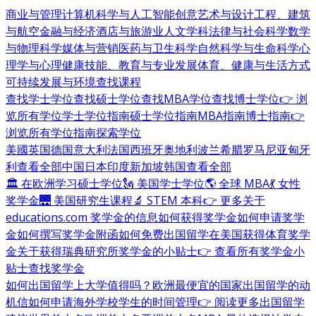
商业与管理
计算机科学与人工智能
创意艺术与设计
工程、建筑
与航空
金融与经济
酒店与旅游业
人文学科
法律与社会科学
数学
与物理科学
媒体与营销
医药与卫生科学
自然科学与生命科学
心
理学与心理健康
技能、教育与专业发展
体育、健康与生活方式
可持续发展与环境
查找课程
查找学士学位
查找硕士学位
查找MBA学位
查找博士学位
👉 浏
览所有学位
学士学位指南
硕士学位指南
MBA指南
博士指南
👉
浏览所有学位指南
探索学位
美國
英国
德国
意大利
法国
西班牙
奥地利
波兰
希腊
罗马尼亚
匈牙
利
查看全部
中国
日本
印度
新加坡
韩国
查看全部
🏛 在欧洲学习硕士学位
🗽 美国学士学位
🌎 全球 MBA
💃 女性
奖学金
🌉 美国研究生课程
🔬 STEM 本科
👉 更多关于
educations.com 奖学金的信息
如何获得奖学金
如何申请奖学
金
如何撰写奖学金附函
如何免费出国留学
在美国获得体育奖学
金
关于获得瑞典研究所奖学金的小贴士
👉 查看所有奖学金小
贴士
查找奖学金
如何出国留学
上大学值得吗？
欧洲最便宜的国家
出国留学的动
机信
如何申请海外学校
学生的时间管理
👉 阅读更多出国留学