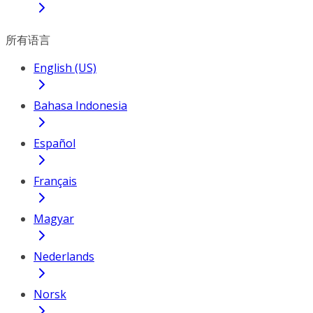
所有语言
English (US)
Bahasa Indonesia
Español
Français
Magyar
Nederlands
Norsk