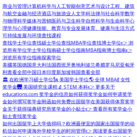
商业与管理
计算机科学与人工智能
创意艺术与设计
工程、建筑
与航空
金融与经济
酒店与旅游业
人文学科
法律与社会科学
数学
与物理科学
媒体与营销
医药与卫生科学
自然科学与生命科学
心
理学与心理健康
技能、教育与专业发展
体育、健康与生活方式
可持续发展与环境
查找课程
查找学士学位
查找硕士学位
查找MBA学位
查找博士学位
👉 浏
览所有学位
学士学位指南
硕士学位指南
MBA指南
博士指南
👉
浏览所有学位指南
探索学位
美國
英国
德国
意大利
法国
西班牙
奥地利
波兰
希腊
罗马尼亚
匈牙
利
查看全部
中国
日本
印度
新加坡
韩国
查看全部
🏛 在欧洲学习硕士学位
🗽 美国学士学位
🌎 全球 MBA
💃 女性
奖学金
🌉 美国研究生课程
🔬 STEM 本科
👉 更多关于
educations.com 奖学金的信息
如何获得奖学金
如何申请奖学
金
如何撰写奖学金附函
如何免费出国留学
在美国获得体育奖学
金
关于获得瑞典研究所奖学金的小贴士
👉 查看所有奖学金小
贴士
查找奖学金
如何出国留学
上大学值得吗？
欧洲最便宜的国家
出国留学的动
机信
如何申请海外学校
学生的时间管理
👉 阅读更多出国留学