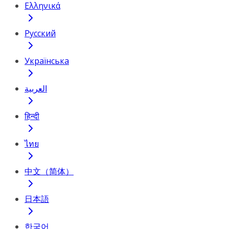
Ελληνικά
Русский
Українська
العربية
हिन्दी
ไทย
中文（简体）
日本語
한국어