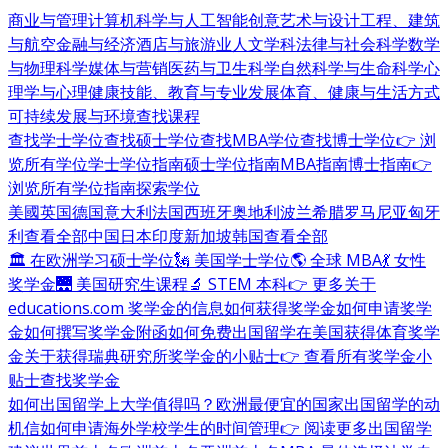
商业与管理
计算机科学与人工智能
创意艺术与设计
工程、建筑
与航空
金融与经济
酒店与旅游业
人文学科
法律与社会科学
数学
与物理科学
媒体与营销
医药与卫生科学
自然科学与生命科学
心
理学与心理健康
技能、教育与专业发展
体育、健康与生活方式
可持续发展与环境
查找课程
查找学士学位
查找硕士学位
查找MBA学位
查找博士学位
👉 浏
览所有学位
学士学位指南
硕士学位指南
MBA指南
博士指南
👉
浏览所有学位指南
探索学位
美國
英国
德国
意大利
法国
西班牙
奥地利
波兰
希腊
罗马尼亚
匈牙
利
查看全部
中国
日本
印度
新加坡
韩国
查看全部
🏛 在欧洲学习硕士学位
🗽 美国学士学位
🌎 全球 MBA
💃 女性
奖学金
🌉 美国研究生课程
🔬 STEM 本科
👉 更多关于
educations.com 奖学金的信息
如何获得奖学金
如何申请奖学
金
如何撰写奖学金附函
如何免费出国留学
在美国获得体育奖学
金
关于获得瑞典研究所奖学金的小贴士
👉 查看所有奖学金小
贴士
查找奖学金
如何出国留学
上大学值得吗？
欧洲最便宜的国家
出国留学的动
机信
如何申请海外学校
学生的时间管理
👉 阅读更多出国留学