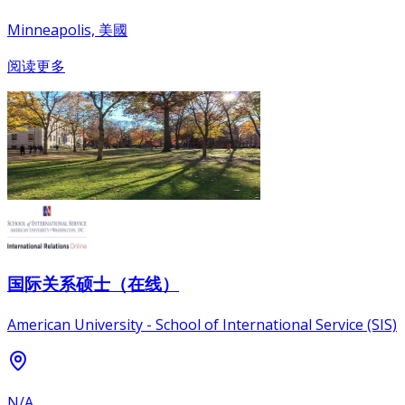
Minneapolis, 美國
阅读更多
国际关系硕士（在线）
American University - School of International Service (SIS)
N/A