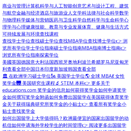
商业与管理
计算机科学与人工智能
创意艺术与设计
工程、建筑
与航空
金融与经济
酒店与旅游业
人文学科
法律与社会科学
数学
与物理科学
媒体与营销
医药与卫生科学
自然科学与生命科学
心
理学与心理健康
技能、教育与专业发展
体育、健康与生活方式
可持续发展与环境
查找课程
查找学士学位
查找硕士学位
查找MBA学位
查找博士学位
👉 浏
览所有学位
学士学位指南
硕士学位指南
MBA指南
博士指南
👉
浏览所有学位指南
探索学位
美國
英国
德国
意大利
法国
西班牙
奥地利
波兰
希腊
罗马尼亚
匈牙
利
查看全部
中国
日本
印度
新加坡
韩国
查看全部
🏛 在欧洲学习硕士学位
🗽 美国学士学位
🌎 全球 MBA
💃 女性
奖学金
🌉 美国研究生课程
🔬 STEM 本科
👉 更多关于
educations.com 奖学金的信息
如何获得奖学金
如何申请奖学
金
如何撰写奖学金附函
如何免费出国留学
在美国获得体育奖学
金
关于获得瑞典研究所奖学金的小贴士
👉 查看所有奖学金小
贴士
查找奖学金
如何出国留学
上大学值得吗？
欧洲最便宜的国家
出国留学的动
机信
如何申请海外学校
学生的时间管理
👉 阅读更多出国留学