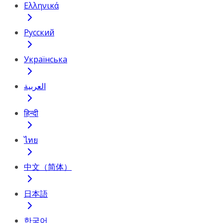
Ελληνικά
Русский
Українська
العربية
हिन्दी
ไทย
中文（简体）
日本語
한국어