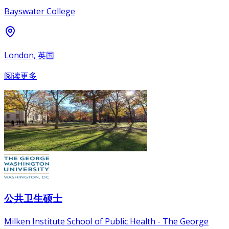
Bayswater College
London, 英国
阅读更多
公共卫生硕士
Milken Institute School of Public Health - The George