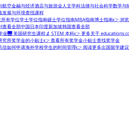
与航空
金融与经济
酒店与旅游业
人文学科
法律与社会科学
数学与
续发展与环境
查找课程
浏览所有学位
学士学位指南
硕士学位指南
MBA指南
博士指南
👉 浏
利
查看全部
中国
日本
印度
新加坡
韩国
查看全部
奖学金
🌉 美国研究生课程
🔬 STEM 本科
👉 更多关于 education
研究所奖学金的小贴士
👉 查看所有奖学金小贴士
查找奖学金
机信
如何申请海外学校
学生的时间管理
👉 阅读更多出国留学建议