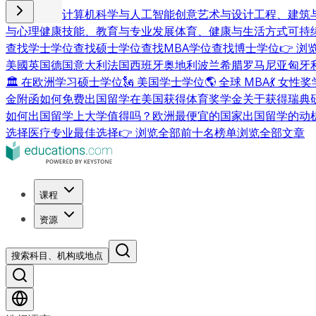
商业与管理
计算机科学与人工智能
创意艺术与设计
工程、建筑
与心理健康
技能、教育与专业发展
体育、健康与生活方式
可持
查找学士学位
查找硕士学位
查找MBA学位
查找博士学位
👉 
美國
英国
德国
意大利
法国
西班牙
奥地利
波兰
希腊
罗马尼亚
匈牙
🏛 在欧洲学习硕士学位
🗽 美国学士学位
🌎 全球 MBA
💃 女性
金附函
如何免费出国留学
在美国获得体育奖学金
关于获得瑞典
如何出国留学
上大学值得吗？
欧洲最便宜的国家
出国留学的动
选择
医疗专业最佳选择
👉 浏览全部前十名榜单
浏览全部文章
课程
资源
搜索科目、机构或地点