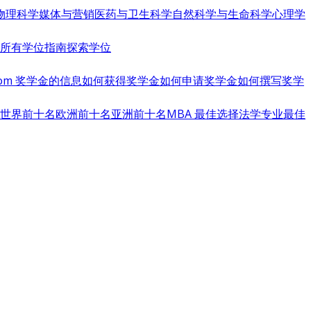
物理科学
媒体与营销
医药与卫生科学
自然科学与生命科学
心理学
览所有学位指南
探索学位
s.com 奖学金的信息
如何获得奖学金
如何申请奖学金
如何撰写奖学
世界前十名
欧洲前十名
亚洲前十名
MBA 最佳选择
法学专业最佳