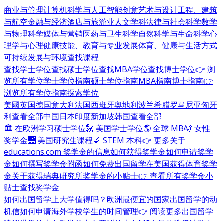
商业与管理
计算机科学与人工智能
创意艺术与设计
工程、建筑
与航空
金融与经济
酒店与旅游业
人文学科
法律与社会科学
数学
与物理科学
媒体与营销
医药与卫生科学
自然科学与生命科学
心
理学与心理健康
技能、教育与专业发展
体育、健康与生活方式
可持续发展与环境
查找课程
查找学士学位
查找硕士学位
查找MBA学位
查找博士学位
👉 浏
览所有学位
学士学位指南
硕士学位指南
MBA指南
博士指南
👉
浏览所有学位指南
探索学位
美國
英国
德国
意大利
法国
西班牙
奥地利
波兰
希腊
罗马尼亚
匈牙
利
查看全部
中国
日本
印度
新加坡
韩国
查看全部
🏛 在欧洲学习硕士学位
🗽 美国学士学位
🌎 全球 MBA
💃 女性
奖学金
🌉 美国研究生课程
🔬 STEM 本科
👉 更多关于
educations.com 奖学金的信息
如何获得奖学金
如何申请奖学
金
如何撰写奖学金附函
如何免费出国留学
在美国获得体育奖学
金
关于获得瑞典研究所奖学金的小贴士
👉 查看所有奖学金小
贴士
查找奖学金
如何出国留学
上大学值得吗？
欧洲最便宜的国家
出国留学的动
机信
如何申请海外学校
学生的时间管理
👉 阅读更多出国留学