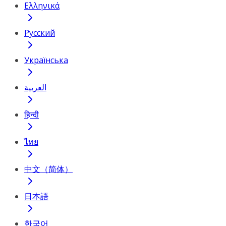
Ελληνικά
Русский
Українська
العربية
हिन्दी
ไทย
中文（简体）
日本語
한국어